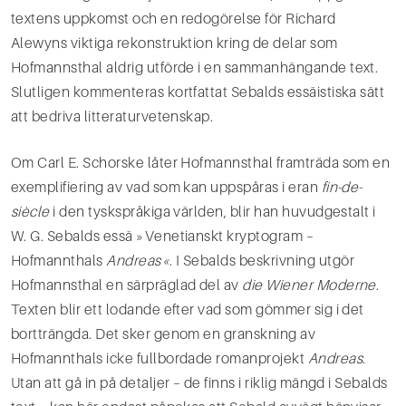
textens uppkomst och en redogörelse för Richard
Alewyns viktiga rekon­struktion kring de delar som
Hofmannsthal aldrig utförde i en sammanhängande text.
Slutligen kom­menteras kortfattat Sebalds essäistiska sätt
att bedriva litteraturvetenskap.
Om Carl E. Schorske låter Hofmannsthal framträda som en
exemplifiering av vad som kan uppspåras i eran
fin-de-
siècle
i den tyskspråkiga världen, blir han huvudgestalt i
W. G. Sebalds essä »Veneti­anskt kryptogram –
Hofmannthals
Andreas«
. I Sebalds beskrivning utgör
Hofmannsthal en särpräglad del av
die Wiener Moderne
.
Texten blir ett lodande efter vad som gömmer sig i det
bortträngda. Det sker genom en granskning av
Hofmannthals icke fullbordade romanprojekt
Andreas
.
Utan att gå in på detaljer – de finns i riklig mängd i Sebalds