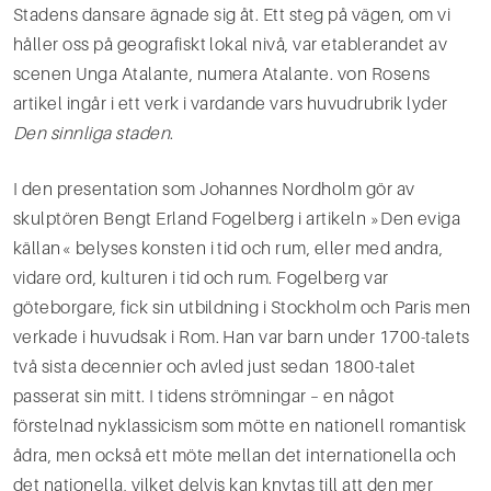
Stadens dansare ägnade sig åt. Ett steg på vägen, om vi
håller oss på geografiskt lokal nivå, var etablerandet av
scenen Unga Atalante, numera Atalante. von Rosens
artikel ingår i ett verk i vardan­de vars huvudrubrik lyder
Den sinnliga staden
.
I den presentation som Johannes Nordholm gör av
skulptören Bengt Erland Fogelberg i artikeln »Den eviga
källan« belyses konsten i tid och rum, eller med andra,
vidare ord, kulturen i tid och rum. Fogel­berg var
göteborgare, fick sin utbildning i Stockholm och Paris men
verkade i huvudsak i Rom. Han var barn under 1700-­talets
två sista decennier och avled just sedan 1800­-talet
passerat sin mitt. I tidens strömningar – en något
förstelnad nyklassicism som mötte en nationell romantisk
ådra, men också ett möte mellan det internationella och
det nationella, vilket delvis kan knytas till att den mer