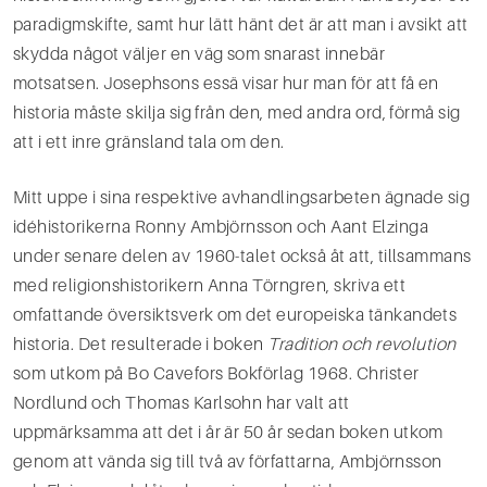
paradigmskifte, samt hur lätt hänt det är att man i avsikt att
skydda något väljer en väg som snarast innebär
motsatsen. Josephsons essä visar hur man för att få en
historia måste skilja sig från den, med andra ord, förmå sig
att i ett inre gränsland tala om den.
Mitt uppe i sina respektive avhandlingsarbeten ägnade sig
idéhistorikerna Ronny Ambjörnsson och Aant Elzinga
under senare delen av 1960-­talet också åt att, tillsammans
med religionshistorikern Anna Törngren, skriva ett
omfattande översiktsverk om det europeiska tänkandets
historia. Det resulterade i boken
Tradition och revolution
som utkom på Bo Cavefors Bokförlag 1968. Christer
Nordlund och Tho­mas Karlsohn har valt att
uppmärksamma att det i år är 50 år sedan boken utkom
genom att vända sig till två av författarna, Ambjörnsson