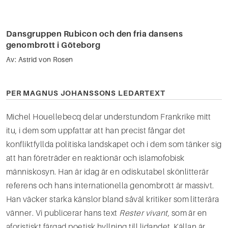
Dansgruppen Rubicon och den fria dansens
genombrott i Göteborg
Av:
Astrid von Rosen
PER MAGNUS JOHANSSONS LEDARTEXT
Michel Houellebecq delar understundom Frankrike mitt
itu, i dem som uppfattar att han precist fångar det
konfliktfyllda politiska landskapet och i dem som tänker sig
att han företräder en reaktionär och is­lamofobisk
människosyn. Han är idag är en odiskutabel skönlitterär
referens och hans internationella genombrott är massivt.
Han väcker starka känslor bland såväl kritiker som litterära
vänner. Vi publice­rar hans text
Rester vivant,
som är en
aforistiskt färgad poetisk hyllning till lidandet. Källan är