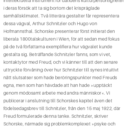
intellektuella instrument för dåtidens kulturpersonligheter
i deras försök att ta sig bortom det krispräglade
samhällsklimatet. Två litterära gestalter får representera
dessa vägval, Arthur Schnitzler och Hugo von
Hofmannsthal. Schorske presenterar först initierat den
liberala 1800­talskulturen i Wien, för att sedan med fokus
på de två författarna exemplifiera hur vägvalet kunde
gestalta sig. Beträffande Schnitzler fanns, som vi vet,
kontaktytor med Freud, och vi känner till att den senare
uttryckte förvåning över hur Schnitzler till synes intuitivt
nått slutsatser som hade beröringspunkter med Freuds
egna, men som han hävdade att han hade »upptäckt
genom mödosamt arbete med andra människor«. Vi
publicerar i anslutning till Schorskes kapitel även det
födelsedagsbrev till Schnitzler, från den 15 maj 1922, där
Freud formule­rade denna tanke. Schnitzler, skriver
Schorske, närmade sig problemkomplexet »psyke och