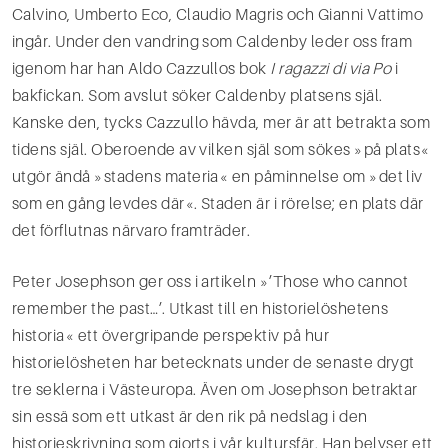
Calvino, Umberto Eco, Claudio Magris och Gianni Vattimo
ingår. Under den vandring som Caldenby leder oss fram
igenom har han Aldo Cazzullos bok
I ragazzi di via Po
i
bakfickan. Som avslut söker Caldenby platsens själ.
Kanske den, tycks Cazzullo hävda, mer är att betrakta som
tidens själ. Oberoende av vilken själ som sökes »på plats«
utgör ändå »stadens materia« en påminnelse om »det liv
som en gång levdes där«. Staden är i rörelse; en plats där
det förflutnas närvaro framträder.
Peter Josephson ger oss i artikeln »’Those who cannot
remember the past…’. Utkast till en historielös­hetens
historia« ett övergripande perspektiv på hur
historielösheten har betecknats under de senaste drygt
tre seklerna i Västeuropa. Även om Josephson betraktar
sin essä som ett utkast är den rik på nedslag i den
historieskrivning som gjorts i vår kultursfär. Han belyser ett