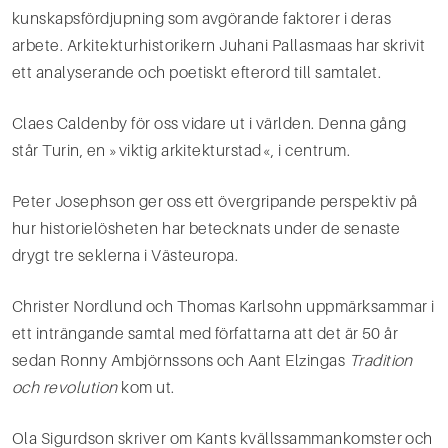
kunskapsfördjupning som avgörande faktorer i deras
arbete. Arkitekturhistorikern Juhani Pallasmaas har skrivit
ett analyserande och poetiskt efterord till samtalet.
Claes Caldenby för oss vidare ut i världen. Denna gång
står Turin, en »viktig arkitekturstad«, i cent­rum.
Peter Josephson ger oss ett övergripande perspektiv på
hur historielösheten har betecknats under de senaste
drygt tre seklerna i Västeuropa.
Christer Nordlund och Thomas Karlsohn uppmärksammar i
ett inträngande samtal med författarna att det är 50 år
sedan Ronny Ambjörnssons och Aant Elzingas
Tradition
och revolution
kom ut.
Ola Sigurdson skriver om Kants kvällssammankomster och