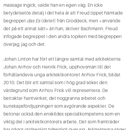
massage ingick, valde han en egen väg. En icke
betydelselös detalj i det hela är att Freud öppet hämtade
begreppet
das Es
(detet) från Groddeck, men »använde
det på ett annat sätt« än han, skriver Bachmann. Freud
infogade begreppet i den andra topiken med begreppen
överjag, jag och det.
Johan Linton har fört ett längre samtal med arkitekterna
Johan Arrhov och Henrik Frick, upphovsmän till det
förhållandevis unga arkitektkontoret Arrhov Frick, bildat
2010. Det blir ett samtal som i hög grad söker den
värdegrund som Arrhov Frick vill representera. De
betraktar hantverket, det noggranna arbe­tet och
kunskapsfördjupningen som avgörande aspekter. De
betonar också den enskildes specialkom­petens som en
viktig del i arkitektkontorets arbete. Det som framträder
har något otidsenligt tidsenligt över sig. Arkitekterna säger