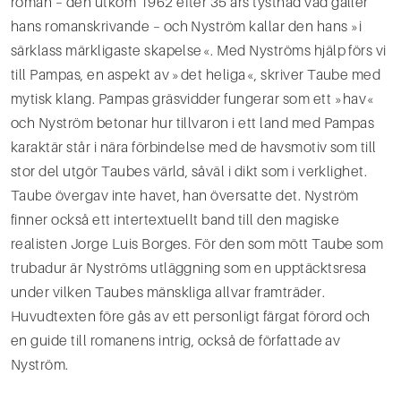
roman – den utkom 1962 efter 35 års tystnad vad gäller
hans romanskrivande – och Nyström kallar den hans »i
särklass märkligaste skapelse«. Med Nyströms hjälp förs vi
till Pampas, en aspekt av »det heliga«, skriver Taube med
mytisk klang. Pampas gräsvidder fungerar som ett »hav«
och Nyström betonar hur tillvaron i ett land med Pam­pas
karaktär står i nära förbindelse med de havsmotiv som till
stor del utgör Taubes värld, såväl i dikt som i verklighet.
Taube övergav inte havet, han översatte det. Nyström
finner också ett intertextuellt band till den magiske
realisten Jorge Luis Borges. För den som mött Taube som
trubadur är Nyströms utläggning som en upptäcktsresa
under vilken Taubes mänskliga allvar framträder.
Huvudtexten före­ gås av ett personligt färgat förord och
en guide till romanens intrig, också de författade av
Nyström.