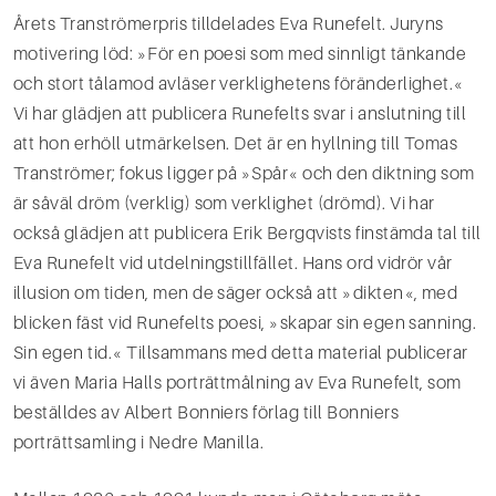
Årets Tranströmerpris tilldelades Eva Runefelt. Juryns
motivering löd: »För en poesi som med sinnligt tänkande
och stort tålamod avläser verklighetens föränderlighet.«
Vi har glädjen att publicera Runefelts svar i anslutning till
att hon erhöll utmärkelsen. Det är en hyllning till Tomas
Tranströmer; fokus ligger på »Spår« och den diktning som
är såväl dröm (verklig) som verklighet (drömd). Vi har
också glädjen att publicera Erik Bergqvists finstämda tal till
Eva Runefelt vid utdelningstillfället. Hans ord vidrör vår
illu­sion om tiden, men de säger också att »dikten«, med
blicken fäst vid Runefelts poesi, »skapar sin egen sanning.
Sin egen tid.« Tillsammans med detta material publicerar
vi även Maria Halls porträttmålning av Eva Runefelt, som
beställdes av Albert Bonniers förlag till Bonniers
porträttsamling i Nedre Manilla.