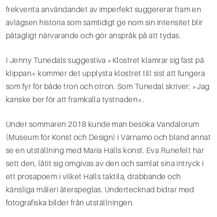
frekventa användandet av imperfekt suggererar fram en
avlägsen historia som samtidigt ge­ nom sin intensitet blir
påtagligt närvarande och gör anspråk på att tydas.
I Jenny Tunedals suggestiva »Klostret klamrar sig fast på
klippan« kommer det upplysta klostret till sist att fungera
som fyr för både tron och otron. Som Tunedal skriver: »Jag
kanske ber för att framkalla tystnaden«.
Under sommaren 2018 kunde man besöka Vandalorum
(Museum för Konst och Design) i Värnamo och bland annat
se en utställning med Maria Halls konst. Eva Runefelt har
sett den, låtit sig omgivas av den och samlat sina intryck i
ett prosapoem i vilket Halls taktila, drabbande och
känsliga måleri återspeg­las. Undertecknad bidrar med
fotografiska bilder från utställningen.