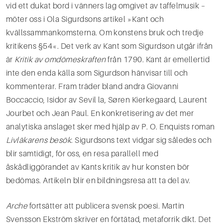
vid ett dukat bord i vänners lag omgivet av taffelmusik –
möter oss i Ola Sigurdsons artikel »Kant och
kvällssammankomsterna. Om konstens bruk och tredje
kritikens §54«. Det verk av Kant som Sigurdson utgår ifrån
är
Kritik av omdömeskraften
från 1790. Kant är emellertid
inte den enda källa som Sigurdson hänvisar till och
kommenterar. Fram träder bland andra Giovanni
Boccaccio, Isidor av Sevil­ la, Søren Kierkegaard, Laurent
Jourbet och Jean Paul. En konkretisering av det mer
analytiska anslaget sker med hjälp av P. O. Enquists roman
Livläkarens besök
. Sigurdsons text vidgar sig således och
blir samtidigt, för oss, en resa parallell med
åskådliggörandet av Kants kritik av hur konsten bör
bedömas. Artikeln blir en bildningsresa att ta del av.
Arche
fortsätter att publicera svensk poesi. Martin
Svensson Ekström skriver en förtätad, metaforrik dikt. Det