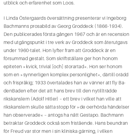
utblick och erfarenhet som Loos.
I Linda Östergaards översättning presenterar vi Ingeborg
Bachmanns prosabild av Georg Groddeck (1866-­1934).
Den publicerades första gången 1967 och är en recension
med utgångspunkt i tre verk av Groddeck som återutgavs
under 1960­-talet. Hon lyfter fram att Groddeck är en
försummad gestalt. Som skriftställare ger hon honom
epiteten »kvick, trivial [och] storartad«. Hon ser honom
som en »syn­nerligen komplex personlighet«, därtill orädd
och frispråkig; 1933 övertalades han av vänner att fly Ba­
den­Baden efter det att hans brev till den nytillträdde
rikskanslern (Adolf Hitler) – ett brev i vilket han ville att
rikskanslern skulle sätta stopp för »de oerhörda händelser
han observerade« – antogs ha nått Gestapo. Bachmann
betraktar Groddeck också som fristående. Hans beundran
för Freud var stor men i sin kliniska gärning, i vilken