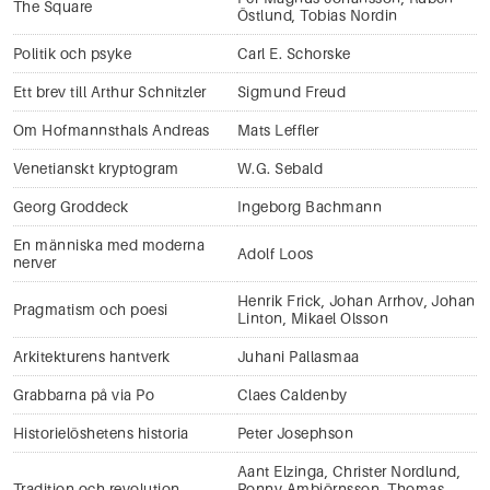
The Square
Östlund
,
Tobias Nordin
Politik och psyke
Carl E. Schorske
Ett brev till Arthur Schnitzler
Sigmund Freud
Om Hofmannsthals Andreas
Mats Leffler
Venetianskt kryptogram
W.G. Sebald
Georg Groddeck
Ingeborg Bachmann
En människa med moderna
Adolf Loos
nerver
Henrik Frick
,
Johan Arrhov
,
Johan
Pragmatism och poesi
Linton
,
Mikael Olsson
Arkitekturens hantverk
Juhani Pallasmaa
Grabbarna på via Po
Claes Caldenby
Historielöshetens historia
Peter Josephson
Aant Elzinga
,
Christer Nordlund
,
Tradition och revolution
Ronny Ambjörnsson
,
Thomas