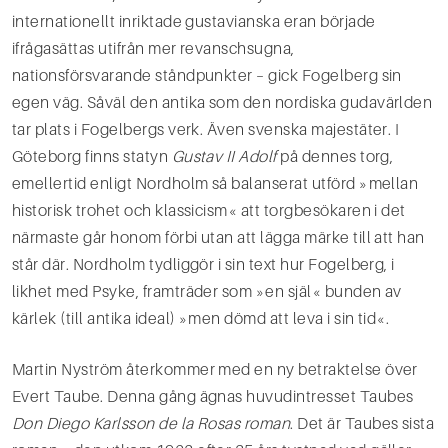
internationellt inriktade gustavianska eran började
ifrågasättas utifrån mer revanschsugna,
nationsförsvarande stånd­punkter – gick Fogelberg sin
egen väg. Såväl den antika som den nordiska gudavärlden
tar plats i Fo­gelbergs verk. Även svenska majestäter. I
Göteborg finns statyn
Gustav II Adolf
på dennes torg,
emel­lertid enligt Nordholm så balanserat utförd »mellan
historisk trohet och klassicism« att torgbesökaren i det
närmaste går honom förbi utan att lägga märke till att han
står där. Nordholm tydliggör i sin text hur Fogelberg, i
likhet med Psyke, framträder som »en själ« bunden av
kärlek (till antika ideal) »men dömd att leva i sin tid«.
Martin Nyström återkommer med en ny betraktelse över
Evert Taube. Denna gång ägnas huvudintres­set Taubes
Don Diego Karlsson de la Rosas roman
. Det är Taubes sista