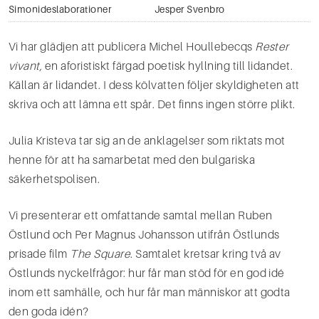
Simonideslaborationer
Jesper Svenbro
Vi har glädjen att publice­ra Michel Houllebecqs
Rester
vivant,
en aforistiskt färgad poetisk hyllning till lidandet.
Källan är lidandet. I dess kölvatten följer skyldigheten att
skriva och att lämna ett spår. Det finns ingen större plikt.
Julia Kristeva tar sig an de anklagelser som riktats mot
henne för att ha samarbetat med den bulgariska
säkerhetspolisen.
Vi presenterar ett omfattande samtal mellan Ruben
Östlund och Per Magnus Johansson utifrån Östlunds
prisade film
The Square
. Samtalet kretsar kring två av
Östlunds nyckel­frågor: hur får man stöd för en god idé
inom ett samhälle, och hur får man människor att godta
den goda idén?