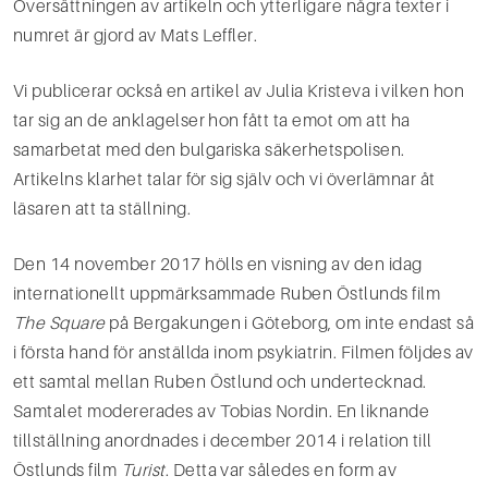
Översättningen av artikeln och ytterligare några texter i
numret är gjord av Mats Leffler.
Vi publicerar också en artikel av Julia Kristeva i vilken hon
tar sig an de anklagelser hon fått ta emot om att ha
samarbetat med den bulgariska säkerhetspolisen.
Artikelns klarhet talar för sig själv och vi över­lämnar åt
läsaren att ta ställning.
Den 14 november 2017 hölls en visning av den idag
internationellt uppmärksammade Ruben Östlunds film
The Square
på Bergakungen i Göteborg, om inte endast så
i första hand för anställda inom psyk­iatrin. Filmen följdes av
ett samtal mellan Ruben Östlund och undertecknad.
Samtalet modererades av Tobias Nordin. En liknande
tillställning anordnades i december 2014 i relation till
Östlunds film
Turist
. Detta var således en form av