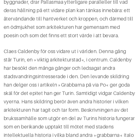
byggnader, drar Pallasmaa ytterligare paralleller till vad
deras hållning på ett vidare plan kan tänkas innebära: ett
återvändande till hantverket och kroppen, och därmed till
en ödmjukhet som arkitekturen har gemensam med
poesin och som det finns ett stort värde i att bevara.
Claes Caldenby för oss vidare ut i världen. Denna gång
står Turin, en »viktig arkitekturstad«, i cent­rum. Caldenby
har besökt den många gånger och ledsagat andra
stadsvandringsintresserade i den. Den levande skildring
han delger oss i artikeln »Grabbarna på via Po« ger goda
skäl för det epitet han ger Turin. Samtidigt vidgar Caldenby
vyerna. Hans skildring berör även andra historier i vilken
arkitektu­ren har tagit och tar form. Beskrivningen av det
brukssamhälle som utgör en del av Turins historia fun­gerar
som en berikande upptakt till mötet med stadens
intellektuella historia i vilka bland andra »grab­barna« Italo