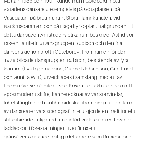
Mellan 1986 och 1991 kunde man i Göteborg möta
»Stadens dansare«, exempelvis på Götaplatsen, på
Vasagatan, på broarna runt Stora Hamnkanalen, vid
Näckrosdammen och på Haga kyrkoplan. Bak­grunden till
detta dansäventyr i stadens olika rum beskriver Astrid von
Rosen i artikeln »Dansgruppen Rubicon och den fria
dansens genombrott i Göteborg«. Inom ramen för den
1978 bildade dansgruppen Rubicon, bestående av fyra
kvinnor (Eva Ingemarsson, Gunnel Johansson, Gun Lund
och Gunilla Witt), utvecklades i samklang med ett av
tidens rörelsemönster – von Rosen betraktar det som ett
»postmo­dernt skifte, kännetecknat av vänstervindar,
frihetslängtan och anti­hierarkiska strömningar« – en form
av dansteater vars scenografi inte utgjorde en traditionellt
stillastående bakgrund utan införlivades som en levande,
laddad del i föreställningen. Det finns ett
gränsöverskridande inslag i det arbete som Rubi­con och