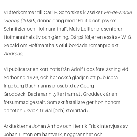
Vi återkommer till Carl E. Schorskes klassiker
Fin-de-siècle
Vienna
(1980)
, denna gång med ”Politik och psyke:
Schnitzler och Hofmannthal”. Mats Leffler presenterar
Hofmannthals liv och gärning. Därpå följer en essä av W. G.
Sebald om Hoffmanthals ofullbordade romanprojekt
Andreas.
Vi publicerar en kort notis från Adolf Loos föreläsning vid
Sorbonne 1926, och har också glädjen att publicera
Ingeborg Bachmanns prosabild av Georg
Groddeck. Bachmann lyfter fram att Groddeck är en
försummad gestalt. Som skriftställare ger hon honom
epiteten »kvick, trivial [och] storartad«.
Arkitekterna Johan Arrhov och Henrik Frick intervjuas av
Johan Linton om hantverk, noggrannhet och