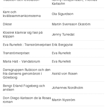
Karlsohn
Kant och
Ola Sigurdson
kvällssammankomsterna
Dikter
Martin Svensson Ekström
Klostret klamrar sig fast på
Jenny Tunedal
klippan
Eva Runefelt : Tranströmerpriset
Erik Bergqvist
Tranströmerpriset
Eva Runefelt
Maria Hall – Vandalorum
Eva Runefelt
Dansgruppen Rubicon och den
fria dansens genombrott i
Astrid von Rosen
Göteborg
Bengt Erland Fogeberg och
Johannes Nordholm
antiken
Don Diego Karlsson de la Rosas
Martin Nyström
roman