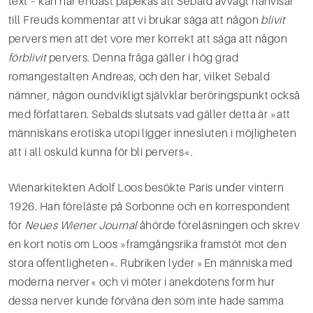
text – kan här endast påpekas att Sebald avvägt hänvisar
till Freuds kommentar att vi brukar säga att någon
blivit
pervers men att det vore mer korrekt att säga att någon
förblivit
pervers. Denna fråga gäller i hög grad
romangestalten Andreas, och den har, vilket Se­bald
nämner, någon oundvikligt självklar beröringspunkt också
med författaren. Sebalds slutsats vad gäller detta är »att
människans erotiska utopi ligger innesluten i möjligheten
att i all oskuld kunna för­ bli pervers«.
Wienarkitekten Adolf Loos besökte Paris under vintern
1926. Han föreläste på Sorbonne och en korrespondent
för
Neues Wiener Journal
åhörde föreläsningen och skrev
en kort notis om Loos »fram­gångsrika framstöt mot den
stora offentligheten«. Rubriken lyder »En människa med
moderna nerver« och vi möter i anekdotens form hur
dessa nerver kunde förvåna den som inte hade samma