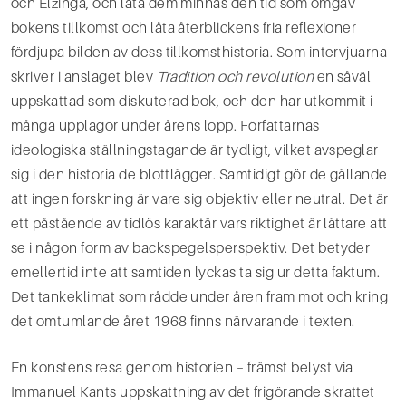
och Elzinga, och låta dem minnas den tid som omgav
bokens tillkomst och låta återblickens fria reflexioner
fördjupa bilden av dess tillkomsthistoria. Som intervju­arna
skriver i anslaget blev
Tradition och revolution
en såväl
uppskattad som diskuterad bok, och den har utkommit i
många upplagor under årens lopp. Författarnas
ideologiska ställningstagande är tydligt, vilket avspeglar
sig i den historia de blottlägger. Samtidigt gör de gällande
att ingen forskning är vare sig objektiv eller neutral. Det är
ett påstående av tidlös karaktär vars riktighet är lättare att
se i någon form av backspegelsperspektiv. Det betyder
emellertid inte att samtiden lyckas ta sig ur detta faktum.
Det tankeklimat som rådde under åren fram mot och kring
det omtumlande året 1968 finns närvarande i texten.
En konstens resa genom historien – främst belyst via
Immanuel Kants uppskattning av det frigörande skrattet