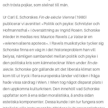
och trösta pojkar, som stelnat till män.
Ur Carl E. Schorskes
Fin-de-siècle Vienna
(1980)
publicerar vi avsnittet »Politik och psyke: Schnitzler och
Hofmannsthal« i översättning av Ingrid Rosén. Schorske
inleder in medias res: Maurice Ravels
La Valse
är en
»wienervalsens apoteos«. I Ravels musikstycke tycker sig
Schorske finna en väg in i det historieproblem han vill
belysa, nämligen sambandet mellan politik och psyke i
den politiska kris som kännetecknar Wien under
fin-de-
siècle
. Schorske gör gällande att det liberala klimat som
kom till ut­ tryck i flera europeiska länder vid tiden i fråga
hade vissa särdrag i Wien. I Wien tog något disparat plats i
den uppkomna kulturkrisen. Den innehöll vad Schorske
uppfattar som å ena sidan moralistis­ka, å andra sidan
estetiska komponenter. Dessa kunde i sin tur fungera som