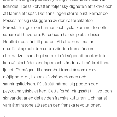
lidandet. I dess kölvatten följer skyldigheten att skriva och
att lämna ett spår. Det finns ingen större plikt. Fer­nando
Pessoa rör sig i skuggorna av denna förpliktelse.
Föreställningen om harmoni och lycka kom­mer förr eller
senare att haverera. Paradoxen har sin plats i dessa
Houllebecqs råd till poeten. Att alter­nera mellan
utanförskap och den andra världen framstår som
alternativet, samtidigt som ett råd säger att poeten inte
kan »älska både sanningen och världen«. I mörkret finns
ljuset. Förmågan till ensamhet framstår som en av
möjligheterna, liksom självkännedomen och
sanningslidelsen. På så sätt närmar sig poeten den
psykoanalytiska etiken. Detta förhållningssätt till livet och
skrivandet är en del av den franska kulturen. Och har så
varit åtminstone alltsedan den franska revolutionen.