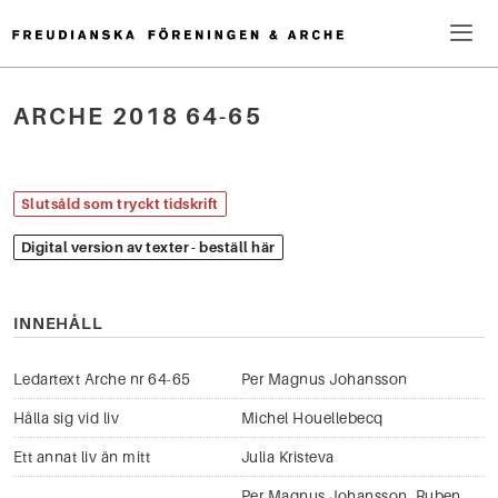
Hoppa
till
innehåll
Me
ARCHE 2018 64-65
Sök
efter:
Slutsåld som tryckt tidskrift
Digital version av texter - beställ här
INNEHÅLL
Ledartext Arche nr 64-65
Per Magnus Johansson
Hålla sig vid liv
Michel Houellebecq
Ett annat liv än mitt
Julia Kristeva
Per Magnus Johansson
,
Ruben