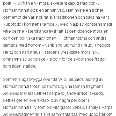
politik« utifrån en »moralisk­vetenskaplig tradition«.
Hofmannsthal gick en annan väg. Han hyste en trohet
gentemot den aristokratiska traditionen och sägs ha varit
»uppfödd i konstens tempel«. Med hjälp av konstens magi
ville denne »återskänka livskraft åt den döende moralen
och den politiska traditionen«. Hofmannsthal och andra
samtida med honom – varibland Sigmund Freud, Theodor
Herzl och Karl Kraus, »stadens vresigaste moralist«,
omnämns av Schorske – stod inför de avgörande frågor
som ti­den ställde.
Som ett slags brygga över till W. G. Sebalds läsning av
Hofmannsthals först postumt utgivna roman­ fragment
Andreas
är Mats Lefflers därpå följande artikel avsedd.
Leffler ger en översiktsbild av några perioder i
Hofmannsthals liv som blir viktiga för Sebalds analys, varpå
Andreas
­fragmentet självt sam­manfattas, med uppgifter om