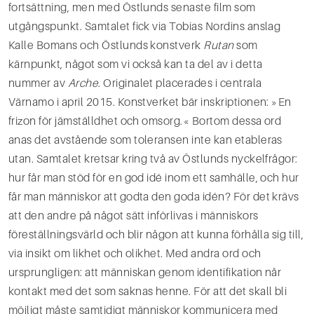
fortsättning, men med Östlunds senaste film som
utgångspunkt. Samta­let fick via Tobias Nordins anslag
Kalle Bomans och Östlunds konstverk
Rutan
som
kärnpunkt, något som vi också kan ta del av i detta
nummer av
Arche
. Originalet placerades i centrala
Värnamo i april 2015. Konstverket bär inskriptionen: »En
frizon för jämställdhet och omsorg.« Bortom dessa ord
anas det avstående som toleransen inte kan etableras
utan. Samtalet kretsar kring två av Östlunds nyckel­frågor:
hur får man stöd för en god idé inom ett samhälle, och hur
får man människor att godta den goda idén? För det krävs
att den andre på något sätt införlivas i människors
föreställningsvärld och blir någon att kunna förhålla sig till,
via insikt om likhet och olikhet. Med andra ord och
ursprungligen: att människan genom identifikation når
kontakt med det som saknas henne. För att det skall bli
möjligt måste samtidigt människor kommunicera med