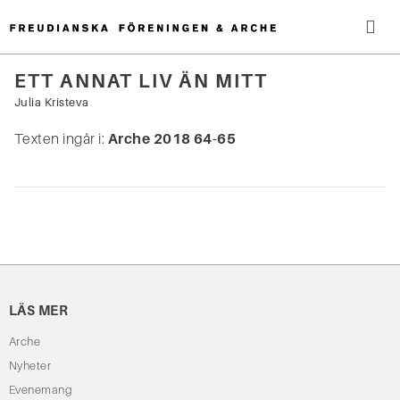
Hoppa
till
innehåll
Me
ETT ANNAT LIV ÄN MITT
Sök
Julia Kristeva
efter:
Texten ingår i:
Arche 2018 64-65
LÄS MER
Arche
Nyheter
Evenemang