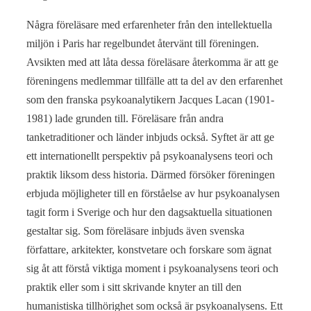
Några föreläsare med erfarenheter från den intellektuella
miljön i Paris har regelbundet återvänt till föreningen.
Avsikten med att låta dessa föreläsare återkomma är att ge
föreningens medlemmar tillfälle att ta del av den erfarenhet
som den franska psykoanalytikern Jacques Lacan (1901-
1981) lade grunden till. Föreläsare från andra
tanketraditioner och länder inbjuds också. Syftet är att ge
ett internationellt perspektiv på psykoanalysens teori och
praktik liksom dess historia. Därmed försöker föreningen
erbjuda möjligheter till en förståelse av hur psykoanalysen
tagit form i Sverige och hur den dagsaktuella situationen
gestaltar sig. Som föreläsare inbjuds även svenska
författare, arkitekter, konstvetare och forskare som ägnat
sig åt att förstå viktiga moment i psykoanalysens teori och
praktik eller som i sitt skrivande knyter an till den
humanistiska tillhörighet som också är psykoanalysens. Ett