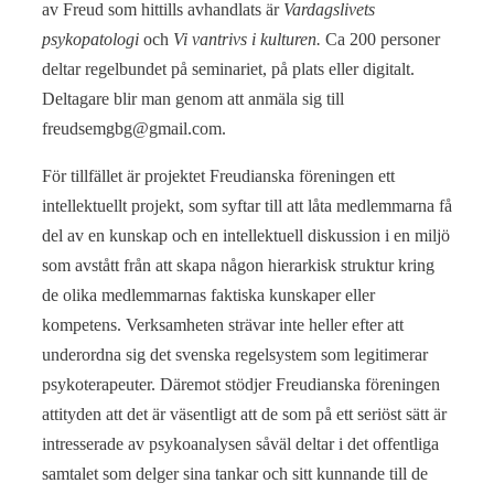
av Freud som hittills avhandlats är
Vardagslivets
psykopatologi
och
Vi vantrivs i kulturen.
Ca 200 personer
deltar regelbundet på seminariet, på plats eller digitalt.
Deltagare blir man genom att anmäla sig till
freudsemgbg@gmail.com.
För tillfället är projektet Freudianska föreningen ett
intellektuellt projekt, som syftar till att låta medlemmarna få
del av en kunskap och en intellektuell diskussion i en miljö
som avstått från att skapa någon hierarkisk struktur kring
de olika medlemmarnas faktiska kunskaper eller
kompetens. Verksamheten strävar inte heller efter att
underordna sig det svenska regelsystem som legitimerar
psykoterapeuter. Däremot stödjer Freudianska föreningen
attityden att det är väsentligt att de som på ett seriöst sätt är
intresserade av psykoanalysen såväl deltar i det offentliga
samtalet som delger sina tankar och sitt kunnande till de