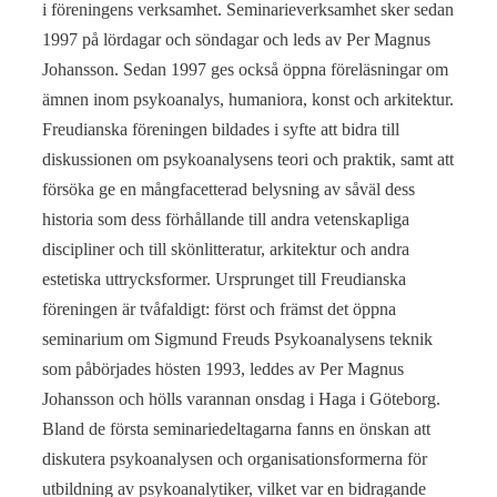
i föreningens verksamhet. Seminarieverksamhet sker sedan
1997 på lördagar och söndagar och leds av Per Magnus
Johansson. Sedan 1997 ges också öppna föreläsningar om
ämnen inom psykoanalys, humaniora, konst och arkitektur.
Freudianska föreningen bildades i syfte att bidra till
diskussionen om psykoanalysens teori och praktik, samt att
försöka ge en mångfacetterad belysning av såväl dess
historia som dess förhållande till andra vetenskapliga
discipliner och till skönlitteratur, arkitektur och andra
estetiska uttrycksformer. Ursprunget till Freudianska
föreningen är tvåfaldigt: först och främst det öppna
seminarium om Sigmund Freuds Psykoanalysens teknik
som påbörjades hösten 1993, leddes av Per Magnus
Johansson och hölls varannan onsdag i Haga i Göteborg.
Bland de första seminariedeltagarna fanns en önskan att
diskutera psykoanalysen och organisationsformerna för
utbildning av psykoanalytiker, vilket var en bidragande