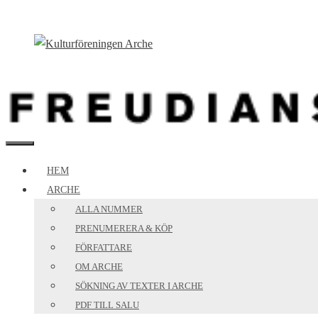
Hoppa
till
innehåll
MENY
HEM
ARCHE
ALLA NUMMER
PRENUMERERA & KÖP
FÖRFATTARE
OM ARCHE
SÖKNING AV TEXTER I ARCHE
PDF TILL SALU