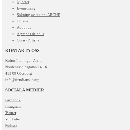
Nyheter
Evenemang
Sökning av texter i ARCHE
Om oss
About us
À propos de nous
O nas (Polish)
KONTAKTA OSS
Kulturföreningen Arche
Nordenskiöldsgatan 14-16
413 09 Göteborg
info@freudianska.org
SOCIALA MEDIER
Facebook
Instagram
Twitter
YouTube
Podcast