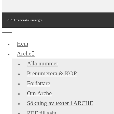
2026 Freudianska föreningen
Stäng
Hem
Arche
Alla nummer
Prenumerera & KÖP
Författare
Om Arche
Sökning av texter i ARCHE
PDF till salu