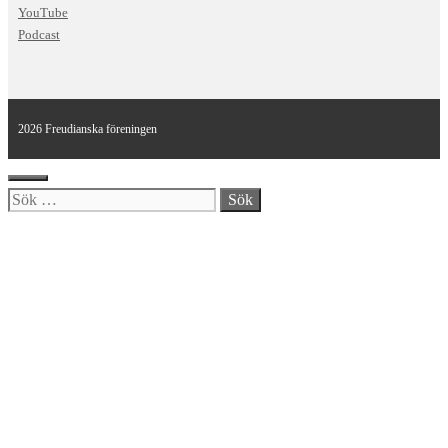
YouTube
Podcast
2026 Freudianska föreningen
Stäng
Sök
efter: