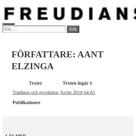
Hoppa
till
innehåll
MENY
Sök
efter:
FÖRFATTARE:
AANT
ELZINGA
Texter
Texten ingår i:
Tradition och revolution
Arche 2018 64-65
Publikationer
LÄS MER