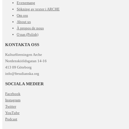
Evenemang
Sökning av texter i ARCHE
Om oss
About us
À propos de nous
O nas (Polish)
KONTAKTA OSS
Kulturföreningen Arche
Nordenskiöldsgatan 14-16
413 09 Göteborg
info@freudianska.org
SOCIALA MEDIER
Facebook
Instagram
Twitter
YouTube
Podcast