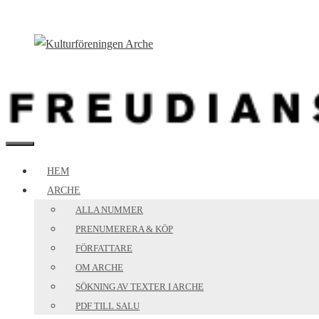
Hoppa
till
innehåll
MENY
HEM
ARCHE
ALLA NUMMER
PRENUMERERA & KÖP
FÖRFATTARE
OM ARCHE
SÖKNING AV TEXTER I ARCHE
PDF TILL SALU