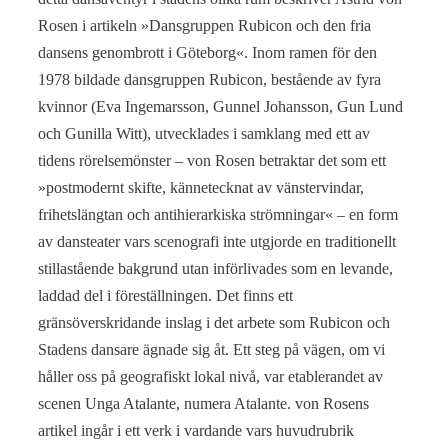
Rosen i artikeln »Dansgruppen Rubicon och den fria
dansens genombrott i Göteborg«. Inom ramen för den
1978 bildade dansgruppen Rubicon, bestående av fyra
kvinnor (Eva Ingemarsson, Gunnel Johansson, Gun Lund
och Gunilla Witt), utvecklades i samklang med ett av
tidens rörelsemönster – von Rosen betraktar det som ett
»postmo­dernt skifte, kännetecknat av vänstervindar,
frihetslängtan och anti­hierarkiska strömningar« – en form
av dansteater vars scenografi inte utgjorde en traditionellt
stillastående bakgrund utan införlivades som en levande,
laddad del i föreställningen. Det finns ett
gränsöverskridande inslag i det arbete som Rubi­con och
Stadens dansare ägnade sig åt. Ett steg på vägen, om vi
håller oss på geografiskt lokal nivå, var etablerandet av
scenen Unga Atalante, numera Atalante. von Rosens
artikel ingår i ett verk i vardan­de vars huvudrubrik