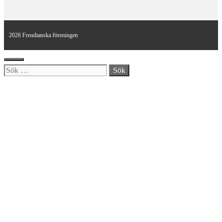
2026 Freudianska föreningen
Stäng
Sök
efter: