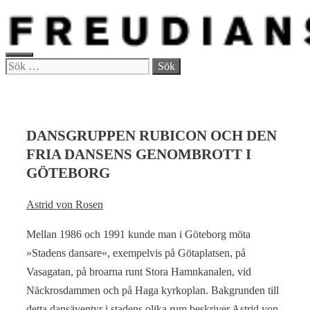
Hoppa
till
innehåll
MENY
Sök
efter:
DANSGRUPPEN RUBICON OCH DEN
FRIA DANSENS GENOMBROTT I
GÖTEBORG
Astrid von Rosen
Mellan 1986 och 1991 kunde man i Göteborg möta
»Stadens dansare«, exempelvis på Götaplatsen, på
Vasagatan, på broarna runt Stora Hamnkanalen, vid
Näckrosdammen och på Haga kyrkoplan. Bak­grunden till
detta dansäventyr i stadens olika rum beskriver Astrid von