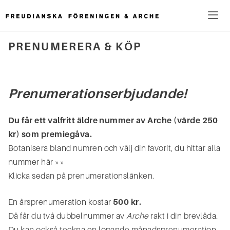
Hoppa
till
innehåll
Me
PRENUMERERA & KÖP
Sök
efter:
Prenumerationserbjudande!
Du får ett valfritt äldre nummer av Arche (värde 250
kr) som premiegåva.
Botanisera bland numren och välj din favorit,
du hittar alla
nummer här »»
Klicka sedan på prenumerationslänken.
En årsprenumeration kostar
500 kr.
Då får du två dubbelnummer av
Arche
rakt i din brevlåda
.
Du kan också teckna en löpande månadsprenumeration