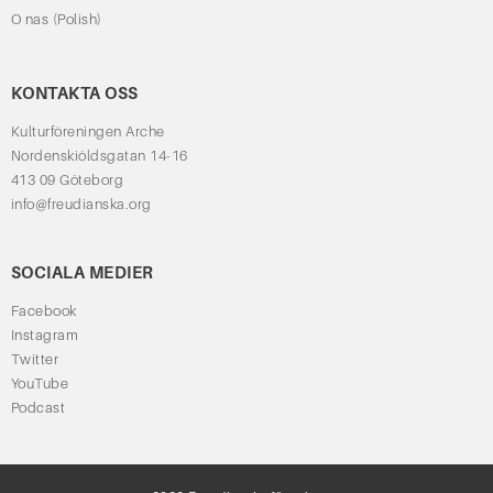
O nas (Polish)
KONTAKTA OSS
Kulturföreningen Arche
Nordenskiöldsgatan 14-16
413 09 Göteborg
info@freudianska.org
SOCIALA MEDIER
Facebook
Instagram
Twitter
YouTube
Podcast