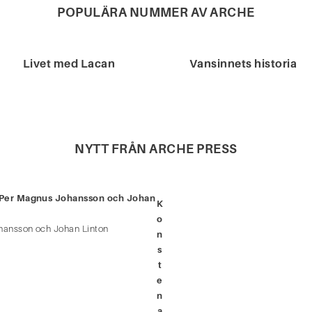
POPULÄRA NUMMER AV ARCHE
Livet med Lacan
Vansinnets historia
NYTT FRÅN ARCHE PRESS
d Per Magnus Johansson och Johan
K
o
hansson och Johan Linton
n
s
t
e
n
a