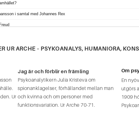
TER UR ARCHE – PSYKOANALYS, HUMANIORA, KON
Om psy
Jag är och förblir en främling
nsson
Psykoanalytikern Julia Kristeva om
En nyöv
mhälle.
spionanklagelser, förhållandet mellan man
utgörs 
den. Ur
och kvinna och om personer med
1909 höl
funktionsvariation. Ur Arche 70-71.
Psykoana