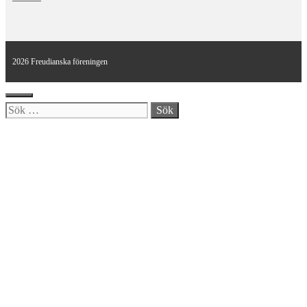
2026 Freudianska föreningen
Stäng
Sök
efter: