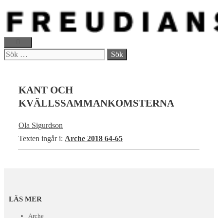
Hoppa
till
innehåll
MENY
Sök
efter:
KANT OCH
KVÄLLSSAMMANKOMSTERNA
Ola Sigurdson
Texten ingår i:
Arche 2018 64-65
LÄS MER
Arche