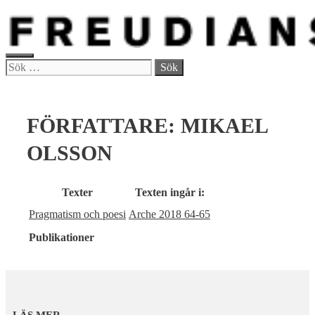
Hoppa
till
innehåll
MENY
Sök
efter:
FÖRFATTARE:
MIKAEL
OLSSON
Texter
Texten ingår i:
Pragmatism och poesi
Arche 2018 64-65
Publikationer
LÄS MER