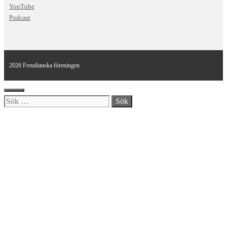
YouTube
Podcast
2026 Freudianska föreningen
Stäng
Sök
efter: