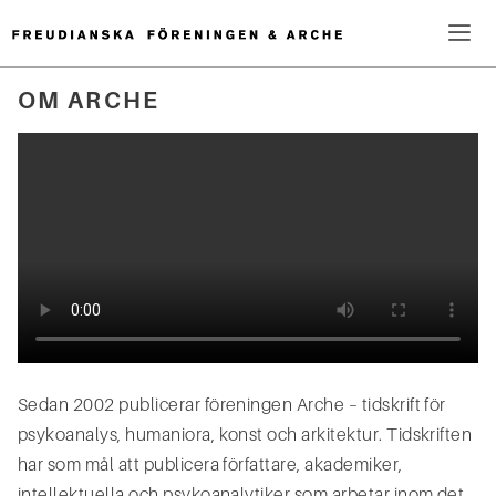
Hoppa
till
innehåll
Me
OM ARCHE
Sök
efter:
Sedan 2002 publicerar föreningen Arche – tidskrift för
psykoanalys, humaniora, konst och arkitektur. Tidskriften
har som mål att publicera författare, akademiker,
intellektuella och psykoanalytiker som arbetar inom det