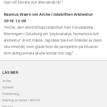
man vill bevara och återvända till.”
Rasmus Wærn om Arche i tidskriften Arkitektur
2019-12-06
”Arche, den oförtröttliga tidskriften från Freudianska
föreningen i Göteborg om ’psykoanalys, humaniora och
arkitektur’ är ett måste. Jag läser bara en bråkdel av dess
rika innehåll, men gläds över de perspektiv på tillvaron
som aldrig annars skulle korsat min väg.”
LÄS MER
Arche
Nyheter
Evenemang
Sökning av texter i ARCHE
Om oss