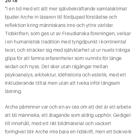
2018
”I en tid med ett allt mer självbekräftande samtalsklimat
bjuder Arche in läsaren till fördjupad förståelse och
reflektion kring människans inre och yttre världar.
Tidskriften, som ges ut av Freudianska föreningen, verkar
i en humanistisk tradition med tyngdpunkt i kontinental
teori, och sträcker sig med självklarhet ut ur nuets trånga
glipa för att famna erfarenheter som vunnits för länge
sedan och nyss. Det sker utan rågångar mellan
psykoanalys, arkitektur, idéhistoria och estetik, med ett
inkluderande tilltal men utan att tveka inför långsam
läsning.
Arche påminner var och en av oss om att det är ett arbete
att bli människa, ett åtagande som aldrig upphör. Gediget
till innehåll, med ett rikt bildmaterial och vackert
formgivet blir Arche inte bara en tidskrift, men ett bokverk