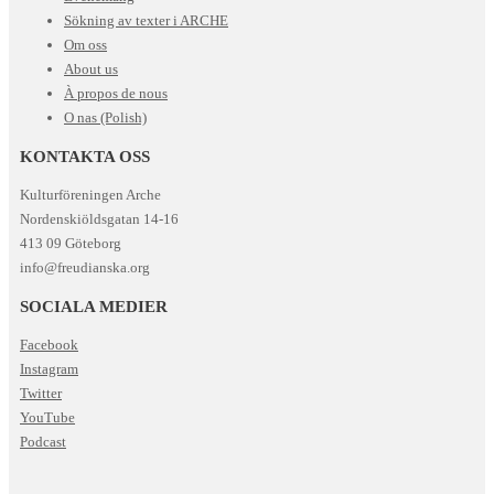
Sökning av texter i ARCHE
Om oss
About us
À propos de nous
O nas (Polish)
KONTAKTA OSS
Kulturföreningen Arche
Nordenskiöldsgatan 14-16
413 09 Göteborg
info@freudianska.org
SOCIALA MEDIER
Facebook
Instagram
Twitter
YouTube
Podcast