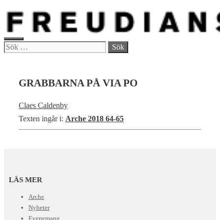
Hoppa
till
innehåll
MENY
Sök
efter:
GRABBARNA PÅ VIA PO
Claes Caldenby
Texten ingår i:
Arche 2018 64-65
LÄS MER
Arche
Nyheter
Evenemang