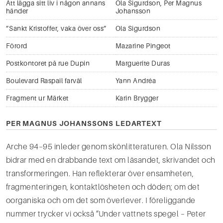
Att lägga sitt liv i någon annans
Ola Sigurdson
,
Per Magnus
händer
Johansson
”Sankt Kristoffer, vaka över oss”
Ola Sigurdson
Förord
Mazarine Pingeot
Postkontoret på rue Dupin
Marguerite Duras
Boulevard Raspail farväl
Yann Andréa
Fragment ur Märket
Karin Brygger
PER MAGNUS JOHANSSONS LEDARTEXT
Arche 94–95 inleder genom skönlitteraturen. Ola Nilsson
bidrar med en drabbande text om läsandet, skrivandet och
transformeringen. Han reflekterar över ensamheten,
fragmenteringen, kontaktlösheten och döden; om det
oorganiska och om det som överlever. I föreliggande
nummer trycker vi också ”Under vattnets spegel – Peter