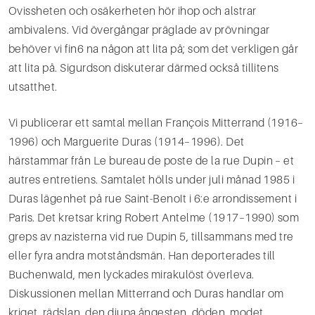
Ovissheten och osäkerheten hör ihop och alstrar
ambivalens. Vid övergångar präglade av prövningar
behöver vi fin6 na någon att lita på; som det verkligen går
att lita på. Sigurdson diskuterar därmed också tillitens
utsatthet.
Vi publicerar ett samtal mellan François Mitterrand (1916–
1996) och Marguerite Duras (1914–1996). Det
härstammar från Le bureau de poste de la rue Dupin – et
autres entretiens. Samtalet hölls under juli månad 1985 i
Duras lägenhet på rue Saint-Benoît i 6:e arrondissement i
Paris. Det kretsar kring Robert Antelme (1917–1990) som
greps av nazisterna vid rue Dupin 5, tillsammans med tre
eller fyra andra motståndsmän. Han deporterades till
Buchenwald, men lyckades mirakulöst överleva.
Diskussionen mellan Mitterrand och Duras handlar om
kriget, rädslan, den djupa ångesten, döden, modet,