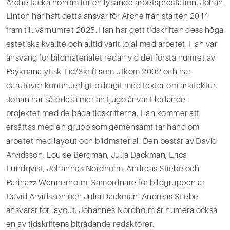
Arche tacka honom för en lysande arbetsprestation. Johan
Linton har haft detta ansvar för Arche från starten 2011
fram till vårnumret 2025. Han har gett tidskriften dess höga
estetiska kvalité och alltid varit lojal med arbetet. Han var
ansvarig för bildmaterialet redan vid det första numret av
Psykoanalytisk Tid/Skrift som utkom 2002 och har
därutöver kontinuerligt bidragit med texter om arkitektur.
Johan har således i mer än tjugo år varit ledande i
projektet med de båda tidskrifterna. Han kommer att
ersättas med en grupp som gemensamt tar hand om
arbetet med layout och bildmaterial. Den består av David
Arvidsson, Louise Bergman, Julia Dackman, Erica
Lundqvist, Johannes Nordholm, Andreas Stiebe och
Parinazz Wennerholm. Samordnare för bildgruppen är
David Arvidsson och Julia Dackman. Andreas Stiebe
ansvarar för layout. Johannes Nordholm är numera också
en av tidskriftens biträdande redaktörer.