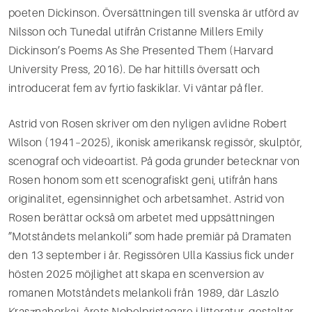
poeten Dickinson. Översättningen till svenska är utförd av
Nilsson och Tunedal utifrån Cristanne Millers Emily
Dickinson’s Poems As She Presented Them (Harvard
University Press, 2016). De har hittills översatt och
introducerat fem av fyrtio faskiklar. Vi väntar på fler.
Astrid von Rosen skriver om den nyligen avlidne Robert
Wilson (1941–2025), ikonisk amerikansk regissör, skulptör,
scenograf och videoartist. På goda grunder betecknar von
Rosen honom som ett scenografiskt geni, utifrån hans
originalitet, egensinnighet och arbetsamhet. Astrid von
Rosen berättar också om arbetet med uppsättningen
”Motståndets melankoli” som hade premiär på Dramaten
den 13 september i år. Regissören Ulla Kassius fick under
hösten 2025 möjlighet att skapa en scenversion av
romanen Motståndets melankoli från 1989, där László
Krasznahorkai, årets Nobelpristagare i litteratur, gestaltar