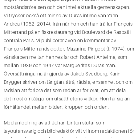
motståndsrörelsen och den intellektuella gemenskapen.
Vi trycker också ett minne av Duras intime vän Yann
Andréa (1952–2014); från när hon och han träffar François
Mitterrand på en fiskrestaurang vid Boulevard de Raspail i
centrala Paris. Vi publicerar även en kommentar av
François Mitterrands dotter, Mazarine Pingeot (f. 1974); om
vänskapen mellan hennes far och Robert Antelme, som
mellan 1939 och 1947 var Marguerites Duras man.
Översättningarna är gjorda av Jakob Svedberg. Karin
Brygger skriver om längtan, åtrå, rädsla, ensamhet och om
rädslan att förlora det som redan är förlorat, om att dela
det mest ömtåliga; om utsatthetens villkor. Hon tar sig an
förhållandet mellan bilden, kroppen och orden.
Med anledning av att Johan Linton slutar som
layoutansvarig och bildredaktör vill vi inom redaktionen för