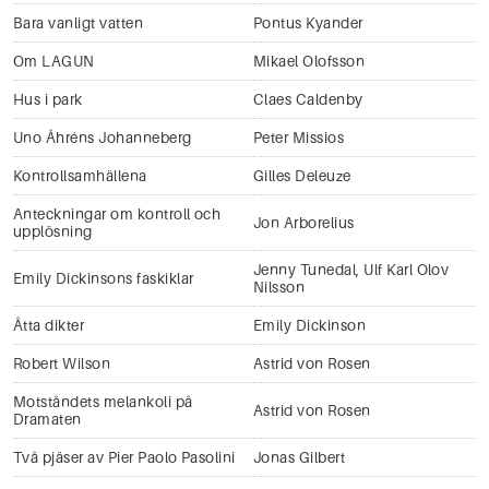
Bara vanligt vatten
Pontus Kyander
Om LAGUN
Mikael Olofsson
Hus i park
Claes Caldenby
Uno Åhréns Johanneberg
Peter Missios
Kontrollsamhällena
Gilles Deleuze
Anteckningar om kontroll och
Jon Arborelius
upplösning
Jenny Tunedal
,
Ulf Karl Olov
Emily Dickinsons faskiklar
Nilsson
Åtta dikter
Emily Dickinson
Robert Wilson
Astrid von Rosen
Motståndets melankoli på
Astrid von Rosen
Dramaten
Två pjäser av Pier Paolo Pasolini
Jonas Gilbert