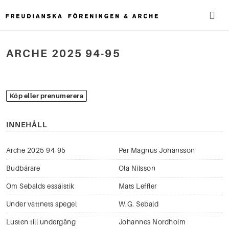
Hoppa
till
innehåll
Me
ARCHE 2025 94-95
Sök
efter:
Köp eller prenumerera
INNEHÅLL
Arche 2025 94-95
Per Magnus Johansson
Budbärare
Ola Nilsson
Om Sebalds essäistik
Mats Leffler
Under vattnets spegel
W.G. Sebald
Lusten till undergång
Johannes Nordholm