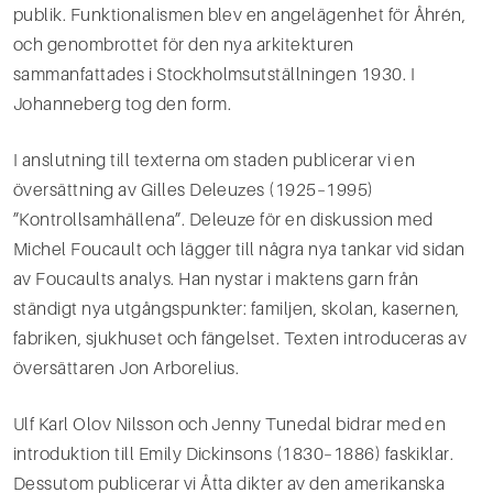
publik. Funktionalismen blev en angelägenhet för Åhrén,
och genombrottet för den nya arkitekturen
sammanfattades i Stockholmsutställningen 1930. I
Johanneberg tog den form.
I anslutning till texterna om staden publicerar vi en
översättning av Gilles Deleuzes (1925–1995)
”Kontrollsamhällena”. Deleuze för en diskussion med
Michel Foucault och lägger till några nya tankar vid sidan
av Foucaults analys. Han nystar i maktens garn från
ständigt nya utgångspunkter: familjen, skolan, kasernen,
fabriken, sjukhuset och fängelset. Texten introduceras av
översättaren Jon Arborelius.
Ulf Karl Olov Nilsson och Jenny Tunedal bidrar med en
introduktion till Emily Dickinsons (1830–1886) faskiklar.
Dessutom publicerar vi Åtta dikter av den amerikanska