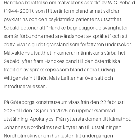
Handkes berättelse om målvaktens skräck” av W.G. Sebald
(1944–2001), som i litterär form bland annat skildrar
psykiatrins och den psykiatriska patientens utsatthet.
Sebald betonar att ”Handke begripliggör de svårigheter
som är förbundna med användandet av språket” och att
detta visar sig i det gränsland som författaren undersöker.
Målvaktens utsatthet inkarnerar människans sårbarhet.
Sebald lyfter fram Handkes band till den österrikiska
tradition av språkskepsis som bland andra Ludwig
Wittgenstein tillhör. Mats Leffler har översatt och
introducerar essän.
På Göteborgs konstmuseum visas från den 22 februari
2025 till den 18 januari 2026 en uppmärksammad
utställning: Apokalyps. Från yttersta domen till klimathot.
Johannes Nordholms text knyter an till utställningen.
Nordholm skriver om hur lusten till undergången –