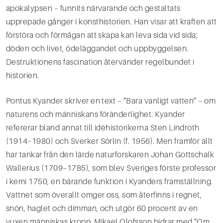
apokalypsen – funnits närvarande och gestaltats
upprepade gånger i konsthistorien. Han visar att kraften att
förstöra och förmågan att skapa kan leva sida vid sida;
döden och livet, ödeläggandet och uppbyggelsen.
Destruktionens fascination återvänder regelbundet i
historien.
Pontus Kyander skriver en text – ”Bara vanligt vatten” – om
naturens och människans föränderlighet. Kyander
refererar bland annat till idéhistorikerna Sten Lindroth
(1914–1980) och Sverker Sörlin (f. 1956). Men framför allt
har tankar från den lärde naturforskaren Johan Gottschalk
Wallerius (1709–1785), som blev Sveriges förste professor
i kemi 1750, en bärande funktion i Kyanders framställning.
Vattnet som överallt omger oss, som återfinns i regnet,
snön, haglet och dimman, och utgör 60 procent av en
vuxen människas kropp. Mikael Olofsson bidrar med ”Om