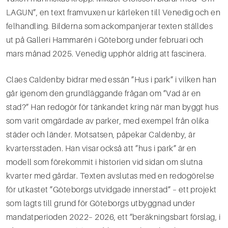
LAGUN”, en text framvuxen ur kärleken till Venedig och en
felhandling. Bilderna som ackompanjerar texten ställdes
ut på Galleri Hammarén i Göteborg under februari och
mars månad 2025. Venedig upphör aldrig att fascinera.
Claes Caldenby bidrar med essän ”Hus i park” i vilken han
går igenom den grundläggande frågan om ”Vad är en
stad?” Han redogör för tänkandet kring när man byggt hus
som varit omgärdade av parker, med exempel från olika
städer och länder. Motsatsen, påpekar Caldenby, är
kvartersstaden. Han visar också att ”hus i park” är en
modell som förekommit i historien vid sidan om slutna
kvarter med gårdar. Texten avslutas med en redogörelse
för utkastet ”Göteborgs utvidgade innerstad” – ett projekt
som lagts till grund för Göteborgs utbyggnad under
mandatperioden 2022– 2026, ett ”beräkningsbart förslag, i