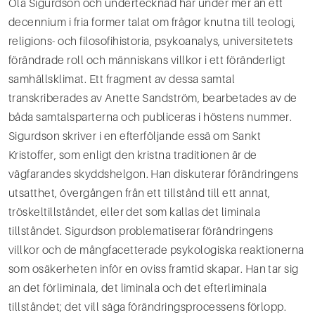
Ola Sigurdson och undertecknad har under mer än ett
decennium i fria former talat om frågor knutna till teologi,
religions- och filosofihistoria, psykoanalys, universitetets
förändrade roll och människans villkor i ett föränderligt
samhällsklimat. Ett fragment av dessa samtal
transkriberades av Anette Sandström, bearbetades av de
båda samtalsparterna och publiceras i höstens nummer.
Sigurdson skriver i en efterföljande essä om Sankt
Kristoffer, som enligt den kristna traditionen är de
vägfarandes skyddshelgon. Han diskuterar förändringens
utsatthet, övergången från ett tillstånd till ett annat,
tröskeltillståndet, eller det som kallas det liminala
tillståndet. Sigurdson problematiserar förändringens
villkor och de mångfacetterade psykologiska reaktionerna
som osäkerheten inför en oviss framtid skapar. Han tar sig
an det förliminala, det liminala och det efterliminala
tillståndet; det vill säga förändringsprocessens förlopp.