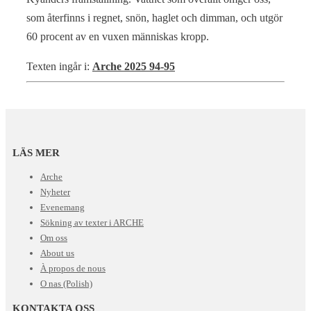
som återfinns i regnet, snön, haglet och dimman, och utgör
60 procent av en vuxen människas kropp.
Texten ingår i:
Arche 2025 94-95
LÄS MER
Arche
Nyheter
Evenemang
Sökning av texter i ARCHE
Om oss
About us
À propos de nous
O nas (Polish)
KONTAKTA OSS