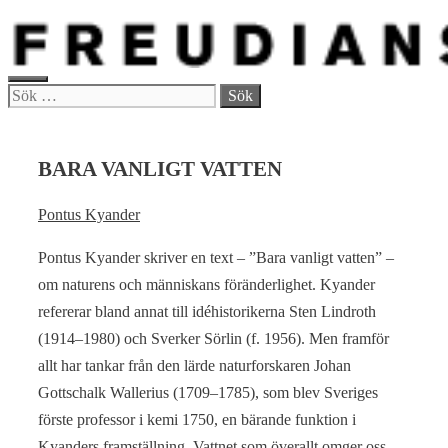
Hoppa
till
innehåll
MENY
Sök
efter:
BARA VANLIGT VATTEN
Pontus Kyander
Pontus Kyander skriver en text – ”Bara vanligt vatten” –
om naturens och människans föränderlighet. Kyander
refererar bland annat till idéhistorikerna Sten Lindroth
(1914–1980) och Sverker Sörlin (f. 1956). Men framför
allt har tankar från den lärde naturforskaren Johan
Gottschalk Wallerius (1709–1785), som blev Sveriges
förste professor i kemi 1750, en bärande funktion i
Kyanders framställning. Vattnet som överallt omger oss,