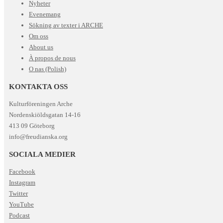
Nyheter
Evenemang
Sökning av texter i ARCHE
Om oss
About us
À propos de nous
O nas (Polish)
KONTAKTA OSS
Kulturföreningen Arche
Nordenskiöldsgatan 14-16
413 09 Göteborg
info@freudianska.org
SOCIALA MEDIER
Facebook
Instagram
Twitter
YouTube
Podcast