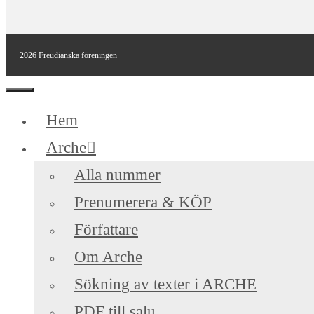
2026 Freudianska föreningen
Stäng
Hem
Arche
Alla nummer
Prenumerera & KÖP
Författare
Om Arche
Sökning av texter i ARCHE
PDF till salu