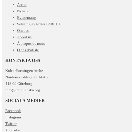
Arche
Nyheter
Evenemang
Sökning av texter i ARCHE
Om oss
About us
À propos de nous
O nas (Polish)
KONTAKTA OSS
Kulturföreningen Arche
Nordenskiöldsgatan 14-16
413 09 Göteborg
info@freudianska.org
SOCIALA MEDIER
Facebook
Instagram
Twitter
YouTube