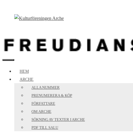
Hoppa
till
innehåll
MENY
HEM
ARCHE
ALLA NUMMER
PRENUMERERA & KÖP
FÖRFATTARE
OM ARCHE
SÖKNING AV TEXTER I ARCHE
PDF TILL SALU