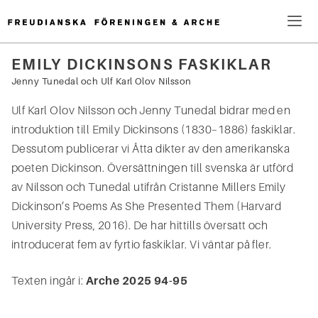
Hoppa
till
innehåll
Me
EMILY DICKINSONS FASKIKLAR
Sök
Jenny Tunedal
och
Ulf Karl Olov Nilsson
efter:
Ulf Karl Olov Nilsson och Jenny Tunedal bidrar med en
introduktion till Emily Dickinsons (1830–1886) faskiklar.
Dessutom publicerar vi Åtta dikter av den amerikanska
poeten Dickinson. Översättningen till svenska är utförd
av Nilsson och Tunedal utifrån Cristanne Millers Emily
Dickinson’s Poems As She Presented Them (Harvard
University Press, 2016). De har hittills översatt och
introducerat fem av fyrtio faskiklar. Vi väntar på fler.
Texten ingår i:
Arche 2025 94-95