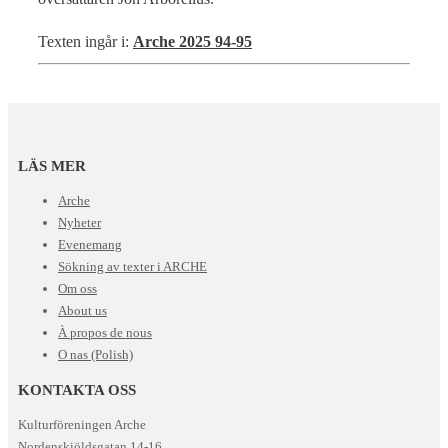
Texten ingår i:
Arche 2025 94-95
LÄS MER
Arche
Nyheter
Evenemang
Sökning av texter i ARCHE
Om oss
About us
À propos de nous
O nas (Polish)
KONTAKTA OSS
Kulturföreningen Arche
Nordenskiöldsgatan 14-16