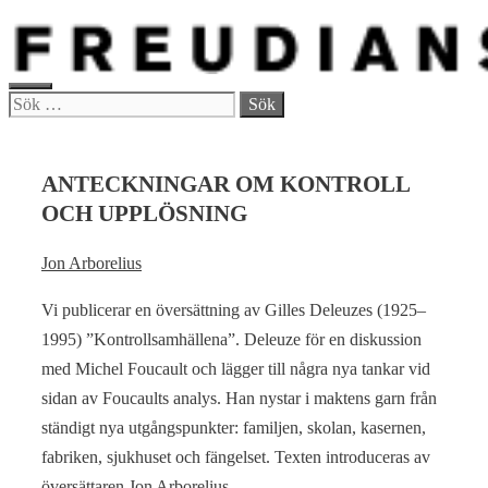
Hoppa
till
innehåll
MENY
Sök
efter:
ANTECKNINGAR OM KONTROLL
OCH UPPLÖSNING
Jon Arborelius
Vi publicerar en översättning av Gilles Deleuzes (1925–
1995) ”Kontrollsamhällena”. Deleuze för en diskussion
med Michel Foucault och lägger till några nya tankar vid
sidan av Foucaults analys. Han nystar i maktens garn från
ständigt nya utgångspunkter: familjen, skolan, kasernen,
fabriken, sjukhuset och fängelset. Texten introduceras av
översättaren Jon Arborelius.