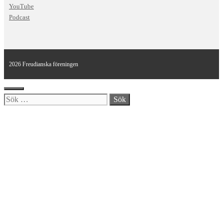
YouTube
Podcast
2026 Freudianska föreningen
Stäng
Sök
efter: