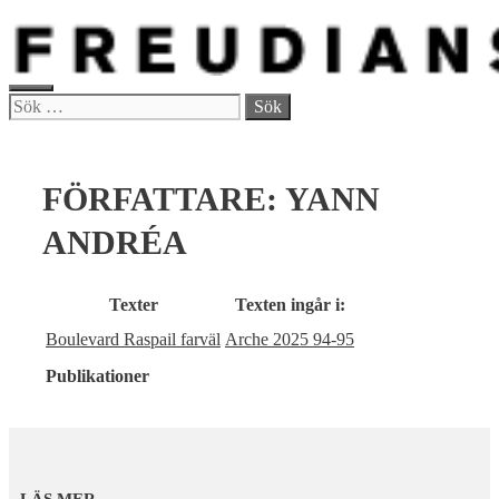
Hoppa
till
innehåll
MENY
Sök
efter:
FÖRFATTARE:
YANN
ANDRÉA
Texter
Texten ingår i:
Boulevard Raspail farväl
Arche 2025 94-95
Publikationer
LÄS MER