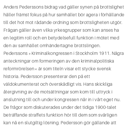
Anders Pederssons bidrag vad gäller synen på brottslighet
håller främst fokus på hur samhället bör agera i förhållande
till det hot mot rådande ordning som brottsligheten utgör.
Frågan gäller även vilka yrkesgrupper som kan anses ha
en legitim roll och en betydelsefull funktion i mötet med
den av samhället omhändertagne brottslingen.
Pederssons »Kriminalkongressen i Stockholm 1911. Några
anteckningar om formeringen av den kriminalpolitiska
reformrörelsen« är som titeln visar ett stycke svensk
historia. Pedersson presenterar den på ett
väldokumenterat och överskådligt vis. Hans skickliga
återgivning av de motsättningar som kom till uttryck i
anslutning till och under kongressen når in i vårt eget nu.
De frågor som diskuterades under det tidiga 1900-talet
beträffande straffets funktion hör till dem som svårligen
kan nå en slutgiltig lösning. Pedersson gör gällande att