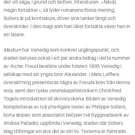
det vill säga, i grund och botten, litteraturen. »Nåväl,
magin fortsätter«, så lyder romanens första mening.
Sollers är på kontrakurs, driver sina tankar långt och
överskrider. I den magi som han låter fortsätta väver han in
sin läsare.
Medium
har Venedig som konkret utgångspunkt, och
staden belyses också i ett par andra bidrag i detta nummer
av
Arche
. Freud besökte under hösten 1895 Venedig i
sällskap med sin yngre bror Alexander. I Mats Lefflers
översättning presenteras några av Freuds brev från denna
resa, samt den tyske vetenskapshistorikern Christfried
Tögels introduktion till skrivstyckena. Bilden av Venedig
kompletteras av två ytterligare texter av Philippe Sollers,
korta skisser som associativt belyser två byggnadsverk av
Andrea Palladio, uppförda i Venedig, staden där Sollers
idag tillbringar en stor del av sitt liv. Texterna är hämtade