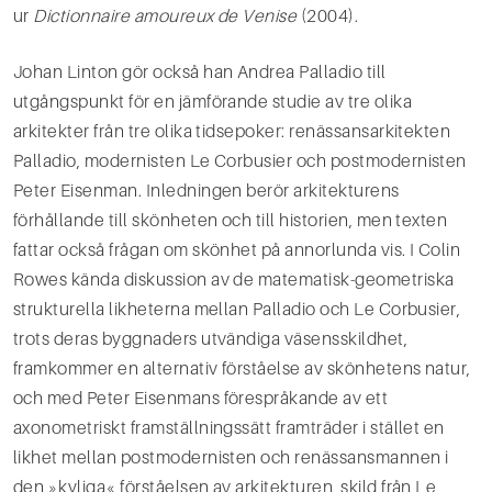
ur
Dictionnaire amoureux de Venise
(2004).
Johan Linton gör också han Andrea Palladio till
utgångspunkt för en jämförande studie av tre olika
arkitekter från tre olika tidsepoker: renässansarkitekten
Palladio, modernisten Le Corbusier och postmodernisten
Peter Eisenman. Inledningen berör arkitekturens
förhållande till skönheten och till historien, men texten
fattar också frågan om skönhet på annorlunda vis. I Colin
Rowes kända diskussion av de matematisk-geometriska
strukturella likheterna mellan Palladio och Le Corbusier,
trots deras byggnaders utvändiga väsensskildhet,
framkommer en alternativ förståelse av skönhetens natur,
och med Peter Eisenmans förespråkande av ett
axonometriskt framställningssätt framträder i stället en
likhet mellan postmodernisten och renässansmannen i
den »kyliga« förståelsen av arkitekturen, skild från Le