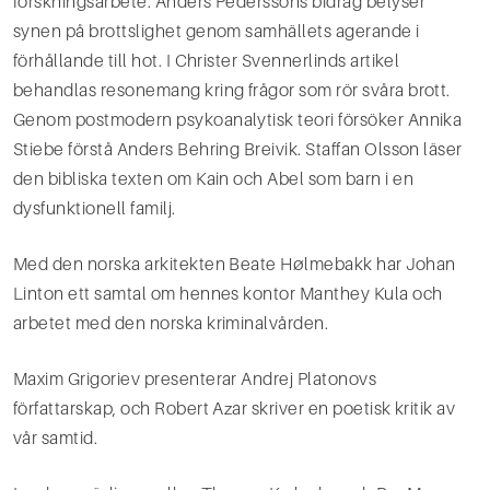
forskningsarbete. Anders Pederssons bidrag belyser
synen på brottslighet genom samhällets agerande i
förhållande till hot. I Christer Svennerlinds artikel
behandlas resonemang kring frågor som rör svåra brott.
Genom postmodern psykoanalytisk teori försöker Annika
Stiebe förstå Anders Behring Breivik. Staffan Olsson läser
den bibliska texten om Kain och Abel som barn i en
dysfunktionell familj.
Med den norska arkitekten Beate Hølmebakk har Johan
Linton ett samtal om hennes kontor Manthey Kula och
arbetet med den norska kriminalvården.
Maxim Grigoriev presenterar Andrej Platonovs
författarskap, och Robert Azar skriver en poetisk kritik av
vår samtid.