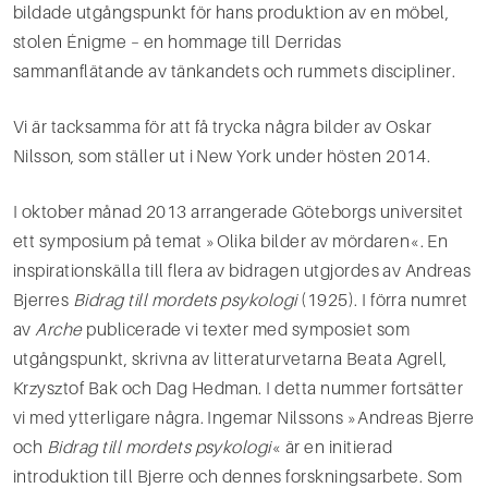
bildade utgångspunkt för hans produktion av en möbel,
stolen Énigme – en hommage till Derridas
sammanflätande av tänkandets och rummets discipliner.
Vi är tacksamma för att få trycka några bilder av Oskar
Nilsson, som ställer ut i New York under hösten 2014.
I oktober månad 2013 arrangerade Göteborgs universitet
ett symposium på temat »Olika bilder av mördaren«. En
inspirationskälla till flera av bidragen utgjordes av Andreas
Bjerres
Bidrag till mordets psykologi
(1925). I förra numret
av
Arche
publicerade vi texter med symposiet som
utgångspunkt, skrivna av litteraturvetarna Beata Agrell,
Krzysztof Bak och Dag Hedman. I detta nummer fortsätter
vi med ytterligare några. Ingemar Nilssons »Andreas Bjerre
och
Bidrag till mordets psykologi
« är en initierad
introduktion till Bjerre och dennes forskningsarbete. Som