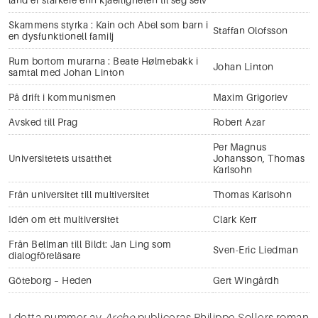
land er starkere enn kjaerligheten til seg selv
Skammens styrka : Kain och Abel som barn i
Staffan Olofsson
en dysfunktionell familj
Rum bortom murarna : Beate Hølmebakk i
Johan Linton
samtal med Johan Linton
På drift i kommunismen
Maxim Grigoriev
Avsked till Prag
Robert Azar
Per Magnus
Universitetets utsatthet
Johansson
,
Thomas
Karlsohn
Från universitet till multiversitet
Thomas Karlsohn
Idén om ett multiversitet
Clark Kerr
Från Bellman till Bildt: Jan Ling som
Sven-Eric Liedman
dialogföreläsare
Göteborg – Heden
Gert Wingårdh
I detta nummer av
Arche
publiceras Philippe Sollers roman