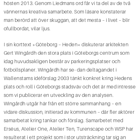
hösten 2013. Genom Liedmans ord får vi ta del av de två
vännernas kreativa samarbete. Som läsare konstaterar
man berörd att över skuggan, att det mesta – i livet – blir
ofullbordat, vilar ljus.
I sin korttext »Göteborg – Heden« diskuterar arkitekten
Gert Wingårdh den stora plats i Göteborgs centrum som
idag huvudsakligen består av parkeringsplatser och
fotbollsplaner. Wingårdh har se- dan deltagandet i
Wallenstams idéförslag 2003 tänkt konkret kring Hedens
plats och roll i Göteborgs stadsväv och det är med intresse
som vi publicerar en utveckling av den analysen.
Wingårdh utgår här från ett större sammanhang – en
vidare diskussion, initierad av kommunen – där fler aktörer
samarbetat kring tankar och förslag. Samarbetet med
Erséus, Atelier One, Atelier Ten, Turenscape och WSP har
resulterat i ett projekt som i stor utsträckning tar sig an