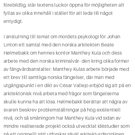
förebildlig, står textens luckor öppna för möjligheten att
fyllas av olika innehåll i stället för att leda till något
entydigt.
I anslutning till temat om mordets psykologi för Johan
Linton ett samtal med den norska arkitekten Beate
Hølmebakk om hennes kontor Manthey Kula och dess
arbete med den norska kriminalvår- den kring olika former
av fångvårdsanstalter. Manthey Kulas arbete började med
ett brev till samtliga norska fängelser, där man med
utgångspunkt i en dikt av César Vallejo erbjöd sig att på en
arkitektonisk nivå arbeta med frågor som fängelserna
skulle kunna ha att lösa. Hølmebakk berättar att några av
svaren beskrev problemställningar på hög existentiell
nivå, och så småningom har Manthey Kula vid sidan av
mindre realiserade projekt också utvecklat idéstudier som
på ett originellt sätt utforskar såväl arkitekturdisciplinen