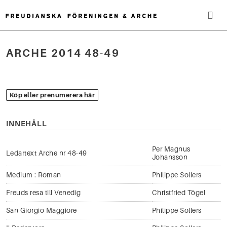
Hoppa
till
innehåll
Me
ARCHE 2014 48-49
Sök
efter:
Köp eller prenumerera här
INNEHÅLL
Per Magnus
Ledartext Arche nr 48-49
Johansson
Medium : Roman
Philippe Sollers
Freuds resa till Venedig
Christfried Tögel
San Giorgio Maggiore
Philippe Sollers