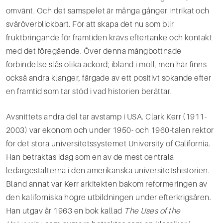
omvänt. Och det samspelet är många gånger intrikat och
svåröverblickbart. För att skapa det nu som blir
fruktbringande för framtiden krävs eftertanke och kontakt
med det föregående. Över denna mångbottnade
förbindelse slås olika ackord; ibland i moll, men här finns
också andra klanger, färgade av ett positivt sökande efter
en framtid som tar stöd i vad historien berättar.
Avsnittets andra del tar avstamp i USA. Clark Kerr (1911-
2003) var ekonom och under 1950- och 1960-talen rektor
för det stora universitetssystemet University of California.
Han betraktas idag som en av de mest centrala
ledargestalterna i den amerikanska universitetshistorien.
Bland annat var Kerr arkitekten bakom reformeringen av
den kaliforniska högre utbildningen under efterkrigsåren.
Han utgav år 1963 en bok kallad
The Uses of the