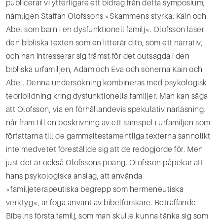
publicerar vi ytterligare ett bidrag från detta symposium,
nämligen Staffan Olofssons »Skammens styrka. Kain och
Abel som barn i en dysfunktionell familj«. Olofsson läser
den bibliska texten som en litterär dito, som ett narrativ,
och han intresserar sig främst för det outsagda i den
bibliska urfamiljen, Adam och Eva och sönerna Kain och
Abel. Denna undersökning kombineras med psykologisk
teoribildning kring dysfunktionella familjer. Man kan säga
att Olofsson, via en förhållandevis spekulativ närläsning,
når fram till en beskrivning av ett samspel i urfamiljen som
författarna till de gammaltestamentliga texterna sannolikt
inte medvetet föreställde sig att de redogjorde för. Men
just det är också Olofssons poäng. Olofsson påpekar att
hans psykologiska anslag, att använda
»familjeterapeutiska begrepp som hermeneutiska
verktyg«, är föga använt av bibelforskare. Beträffande
Bibelns första familj, som man skulle kunna tänka sig som