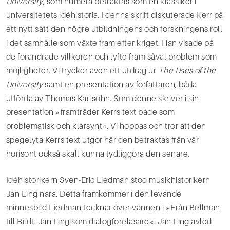
University
, som numera betraktas som en klassiker i
universitetets idéhistoria. I denna skrift diskuterade Kerr på
ett nytt sätt den högre utbildningens och forskningens roll
i det samhälle som växte fram efter kriget. Han visade på
de förändrade villkoren och lyfte fram såväl problem som
möjligheter. Vi trycker även ett utdrag ur
The Uses of the
University
samt en presentation av författaren, båda
utförda av Thomas Karlsohn. Som denne skriver i sin
presentation »framträder Kerrs text både som
problematisk och klarsynt«. Vi hoppas och tror att den
spegelyta Kerrs text utgör när den betraktas från vår
horisont också skall kunna tydliggöra den senare.
Idéhistorikern Sven-Eric Liedman stod musikhistorikern
Jan Ling nära. Detta framkommer i den levande
minnesbild Liedman tecknar över vännen i »Från Bellman
till Bildt: Jan Ling som dialogföreläsare«. Jan Ling avled