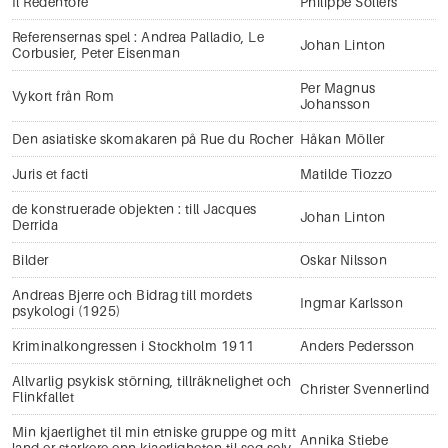
Il Redentore
Philippe Sollers
Referensernas spel : Andrea Palladio, Le
Johan Linton
Corbusier, Peter Eisenman
Per Magnus
Vykort från Rom
Johansson
Den asiatiske skomakaren på Rue du Rocher
Håkan Möller
Juris et facti
Matilde Tiozzo
de konstruerade objekten : till Jacques
Johan Linton
Derrida
Bilder
Oskar Nilsson
Andreas Bjerre och Bidrag till mordets
Ingmar Karlsson
psykologi (1925)
Kriminalkongressen i Stockholm 1911
Anders Pedersson
Allvarlig psykisk störning, tillräknelighet och
Christer Svennerlind
Flinkfallet
Min kjaerlighet til min etniske gruppe og mitt
Annika Stiebe