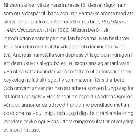
Nilsson skriver växte hans intresse för dessa frågor fram
som ett sidospår till hans och Jan Bärmarks arbete med att
skriva en biografi över Andreas Bjerres bror,
Poul Bjerre –
»Människosonen«,
från 1983. Nilsson berör i sin
introduktion spänningen mellan bröderna. Han beskriver
Poul som den mer självhävdande och dominante av de
två; Andreas framställs som depressivt lagd och indragen i
ett destruktivt självgrubbleri. Nilssons anslag är tänkvärt:
»På olika sätt använder varje författare eller forskare inom
psykologins fält sitt eget liv som material för sitt arbete.
Och omvänt använder han sitt arbete som en kungsväg för
att förstå sig själv.« Han fångar en aspekt i Andreas Bjerres
våndor, annorlunda uttryckt hur denne pendlade mellan
positionerna »du i mig« och »jag i dig« i sitt tänkande kring
mordets psykologi. Hans utforskningsresultat är otvetydigt
av stort intresse.