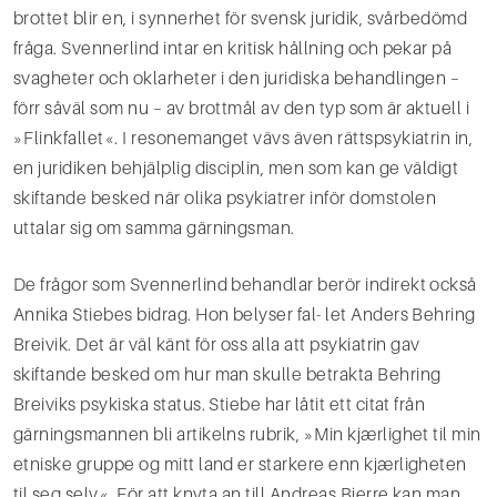
brottet blir en, i synnerhet för svensk juridik, svårbedömd
fråga. Svennerlind intar en kritisk hållning och pekar på
svagheter och oklarheter i den juridiska behandlingen –
förr såväl som nu – av brottmål av den typ som är aktuell i
»Flinkfallet«. I resonemanget vävs även rättspsykiatrin in,
en juridiken behjälplig disciplin, men som kan ge väldigt
skiftande besked när olika psykiatrer inför domstolen
uttalar sig om samma gärningsman.
De frågor som Svennerlind behandlar berör indirekt också
Annika Stiebes bidrag. Hon belyser fal- let Anders Behring
Breivik. Det är väl känt för oss alla att psykiatrin gav
skiftande besked om hur man skulle betrakta Behring
Breiviks psykiska status. Stiebe har låtit ett citat från
gärningsmannen bli artikelns rubrik, »Min kjærlighet til min
etniske gruppe og mitt land er starkere enn kjærligheten
til seg selv«. För att knyta an till Andreas Bjerre kan man