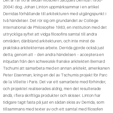
Det är i år tio år sedan filosofen Jacques Derrida (1930-
2004) dog. Johan Linton uppmärksammar i en artikel
Derridas förhållande till arkitekturen med utgångspunkt i
två händelser. Det rör sig om grundandet av Collège
International de Philosophie 1983, en institution med det
uttryckliga syftet att vidga filosofins samtal till andra
områden, däribland arkitekturen, och inte minst de
praktiska arkitekternas arbete. Derrida gjorde också just
detta, genom att – den andra händelsen – acceptera en
inbjudan från den schweizisk-franske arkitekten Bernard
Tschumi att samarbeta med en annan arkitekt, amerikanen
Peter Eisenman, kring en del av Tschumis projekt för Parc
de la Villette i Paris. Det var ett samarbete med förhinder,
och projektet realiserades aldrig, men det resulterade
ändå, i flera skriftliga produkter och skisser. Linton har
tidigare tagit fasta på just en sådan skiss av Derrida, som
tillsammans med texter av och ett samtal med filosofen