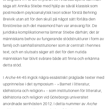
säga att Annika Stiebe med hjälp av såväl klassisk som
postmodern psykoanalytisk teori söker förstå Behring
Breivik utan att för den skull på något sätt förlåta den
förstörelse och det massmord han var ansvarig för. De
juridiska komplikationerna lämnar Stiebe därhän; det är
människans behov av fungerande stödstrukturer i form av
familj och samhällsinstitutioner som är centralt i hennes
text, och en slutsats säger att det för den nutida
människan har blivit svårare både att finna och erkänna
detta stöd.
I
Arche
44-45 ingick några essäistiskt präglade texter med
upprinnelse i det symposium – »Barnet i litteratur,
idéhistoria och religion« – som institutionen för litteratur,
idéhistoria och religion vid Göteborgs universitet
anordnade senhösten 2012. I detta nummer av
Arche