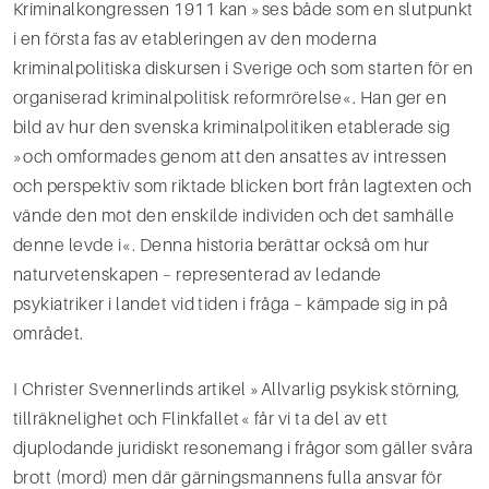
Kriminalkongressen 1911 kan »ses både som en slutpunkt
i en första fas av etableringen av den moderna
kriminalpolitiska diskursen i Sverige och som starten för en
organiserad kriminalpolitisk reformrörelse«. Han ger en
bild av hur den svenska kriminalpolitiken etablerade sig
»och omformades genom att den ansattes av intressen
och perspektiv som riktade blicken bort från lagtexten och
vände den mot den enskilde individen och det samhälle
denne levde i«. Denna historia berättar också om hur
naturvetenskapen – representerad av ledande
psykiatriker i landet vid tiden i fråga – kämpade sig in på
området.
I Christer Svennerlinds artikel »Allvarlig psykisk störning,
tillräknelighet och Flinkfallet« får vi ta del av ett
djuplodande juridiskt resonemang i frågor som gäller svåra
brott (mord) men där gärningsmannens fulla ansvar för