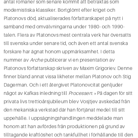
antal romaner som senare kommit att betraktas som
modernistiska klassiker. Bortglömt efter kriget och
Platonovs död, aktualiserades författarskapet på nytt i
samband med omvälvningarna under 1980- och 1990-
talen. Flera av Platonovs mest centrala verk har översatts
till svenska under senare tid, och även ett antal svenska
forskare har ägnat honom uppmärksamhet. I detta
nummer av
Arche
publicerar vi en presentation av
Platonovs författarskap skriven av Maxim Grigoriev. Denne
finner bland annat vissa likheter mellan Platonov och Stig
Dagerman. Och i ett återgivet Platonovcitat genljuder
något av Kafkas inledning till
Processen
: »På dagen för sitt
privata livs trettioårsjubileum blev Vosjtjev avskedad från
den mekaniska verkstad där han förtjänat medel till sitt
uppehälle. I uppsägningshandlingen meddelade man
honom att han avfördes från produktionen på grund av
tilltagande kraftlöshet och tankfullhet i förhållande till den