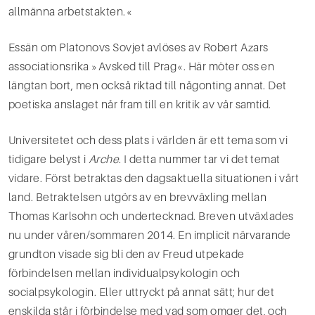
allmänna arbetstakten.«
Essän om Platonovs Sovjet avlöses av Robert Azars
associationsrika »Avsked till Prag«. Här möter oss en
längtan bort, men också riktad till någonting annat. Det
poetiska anslaget når fram till en kritik av vår samtid.
Universitetet och dess plats i världen är ett tema som vi
tidigare belyst i
Arche
. I detta nummer tar vi det temat
vidare. Först betraktas den dagsaktuella situationen i vårt
land. Betraktelsen utgörs av en brevväxling mellan
Thomas Karlsohn och undertecknad. Breven utväxlades
nu under våren/sommaren 2014. En implicit närvarande
grundton visade sig bli den av Freud utpekade
förbindelsen mellan individualpsykologin och
socialpsykologin. Eller uttryckt på annat sätt; hur det
enskilda står i förbindelse med vad som omger det, och