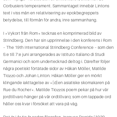
Corbusiers temperament. Sammantaget innebär Lintons
text i viss mån en relativisering av epokbegreppets
betydelse, till förmån för andra, inre sammanhang.
I »Vykort från Rom« tecknas en komprimerad bild av
Strindberg. Den har sin upprinnelse i den konferens i Rom
– The 19th International Strindberg Conference – som den
5:e till 7:e juni arrangerades av Istituto Italiano di Studi
Germanici och som undertecknad deltog i. Därefter följer
några poetiskt förtätade sidor av Håkan Möller, Matilde
Tiozzo och Johan Linton. Håkan Möller ger en mörkt
klingande iakttagelse av »[d]en asiatiske skomakaren på
Rue du Rocher«. Matilde Tiozzos poem pekar på hur vår
jordtillvaro hänger på vår ordtillvaro; som om tappade ord
håller oss kvar i försöket att vara på väg.