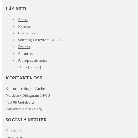
LÄS MER
Arche
Nyheter
Evenemang
Sökning av texter i ARCHE
Om oss
About us
À propos de nous
O nas (Polish)
KONTAKTA OSS
Kulturföreningen Arche
Nordenskiöldsgatan 14-16
413 09 Göteborg
info@freudianska.org
SOCIALA MEDIER
Facebook
Instagram