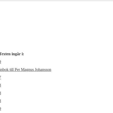
Texten ingår i:
9
änbok till Per Magnus Johansson
7
3
3
3
9