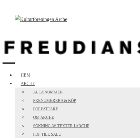
Hoppa
till
innehåll
MENY
HEM
ARCHE
ALLA NUMMER
PRENUMERERA & KÖP
FÖRFATTARE
OM ARCHE
SÖKNING AV TEXTER I ARCHE
PDF TILL SALU