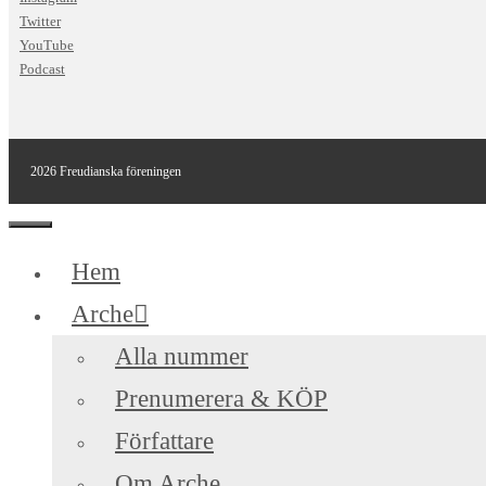
Twitter
YouTube
Podcast
2026 Freudianska föreningen
Stäng
Hem
Arche
Alla nummer
Prenumerera & KÖP
Författare
Om Arche