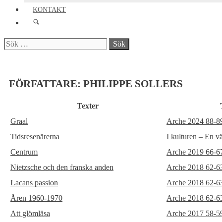
KONTAKT
Sök
efter:
FÖRFATTARE:
PHILIPPE SOLLERS
Texter
Graal
Arche 2024 88-8
Tidsresenärerna
I kulturen – En v
Centrum
Arche 2019 66-6
Nietzsche och den franska anden
Arche 2018 62-6
Lacans passion
Arche 2018 62-6
Åren 1960-1970
Arche 2018 62-6
Att glömläsa
Arche 2017 58-5