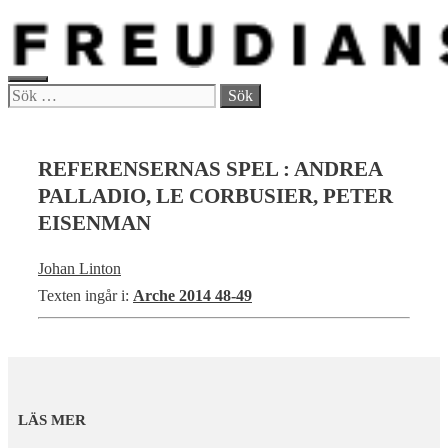
Hoppa
till
innehåll
MENY
Sök
efter:
REFERENSERNAS SPEL : ANDREA
PALLADIO, LE CORBUSIER, PETER
EISENMAN
Johan Linton
Texten ingår i:
Arche 2014 48-49
LÄS MER