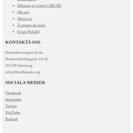
Sökning av texter i ARCHE
Om oss
About us
À propos de nous
O nas (Polish)
KONTAKTA OSS
Kulturföreningen Arche
Nordenskiöldsgatan 14-16
413 09 Göteborg
info@freudianska.org
SOCIALA MEDIER
Facebook
Instagram
Twitter
YouTube
Podcast