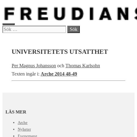
Hoppa
till
innehåll
MENY
Sök
efter:
UNIVERSITETETS UTSATTHET
Per Magnus Johansson
och
Thomas Karlsohn
Texten ingår i:
Arche 2014 48-49
LÄS MER
Arche
Nyheter
Evenemang