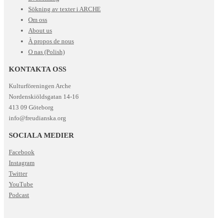
Sökning av texter i ARCHE
Om oss
About us
À propos de nous
O nas (Polish)
KONTAKTA OSS
Kulturföreningen Arche
Nordenskiöldsgatan 14-16
413 09 Göteborg
info@freudianska.org
SOCIALA MEDIER
Facebook
Instagram
Twitter
YouTube
Podcast