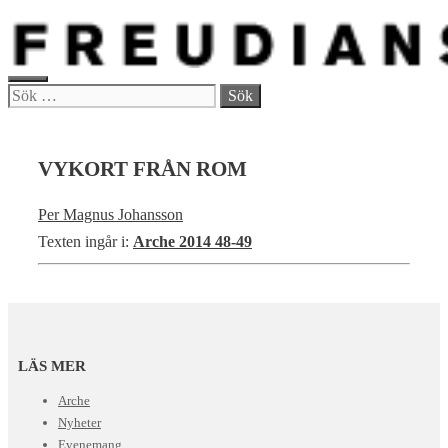
Hoppa
till
innehåll
MENY
Sök
efter:
VYKORT FRÅN ROM
Per Magnus Johansson
Texten ingår i:
Arche 2014 48-49
LÄS MER
Arche
Nyheter
Evenemang