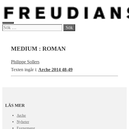
Hoppa
till
innehåll
MENY
Sök
efter:
MEDIUM : ROMAN
Philippe Sollers
Texten ingår i:
Arche 2014 48-49
LÄS MER
Arche
Nyheter
Evenemang