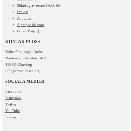
Sökning av texter i ARCHE
Om oss
About us
À propos de nous
O nas (Polish)
KONTAKTA OSS
Kulturföreningen Arche
Nordenskiöldsgatan 14-16
413 09 Göteborg
info@freudianska.org
SOCIALA MEDIER
Facebook
Instagram
Twitter
YouTube
Podcast