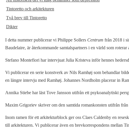
Tintoretto och arkitekturen
Två brev till Tintoretto
Dikter
I detta nummer publicerar vi Philippe Sollers
Centrum
från 2018 i 
Baudelaire, är återkommande samtalspartners i en värld som roterar a
Stefano Montefiori har intervjuat Julia Kristeva inför hennes heder
Vi publicerar en serie konstverk av Nils Ramhøj som behandlar bild
en längre intervju med Ramhøj. Johannes Nordholm placerar in Ramh
Annika Stiebe har läst Tove Jansson utifrån ett psykoanalytiskt pers
Maxim Grigoriev skriver om den samtida romankonsten utifrån från
Inom ramen för ett arkitekturblock ger oss Claes Caldenby en resesk
till arkitekturen. Vi publicerar även en brevkorrespondens mellan Tin