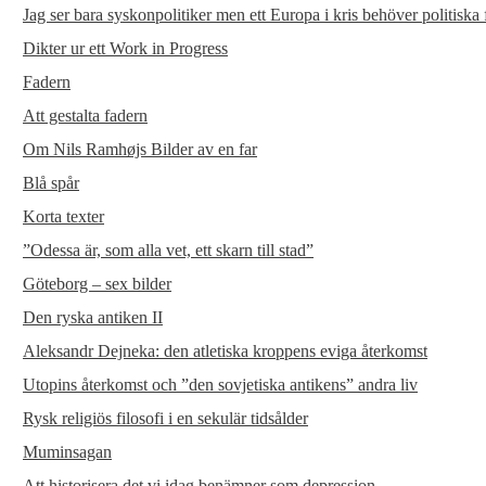
Jag ser bara syskonpolitiker men ett Europa i kris behöver politiska 
Dikter ur ett Work in Progress
Fadern
Att gestalta fadern
Om Nils Ramhøjs Bilder av en far
Blå spår
Korta texter
”Odessa är, som alla vet, ett skarn till stad”
Göteborg – sex bilder
Den ryska antiken II
Aleksandr Dejneka: den atletiska kroppens eviga återkomst
Utopins återkomst och ”den sovjetiska antikens” andra liv
Rysk religiös filosofi i en sekulär tidsålder
Muminsagan
Att historisera det vi idag benämner som depression