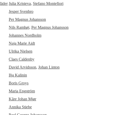
fäder
Julia Kristeva
,
Stefano Montefiori
Jesper Svenbro
Per Magnus Johansson
Nils Ramhøj
,
Per Magnus Johansson
Johannes Nordholm
Naja Marie Aidt
Ulrika Nielsen
Claes Caldenby
David Arvidsson
,
Johan Linton
Ilja Kalinin
Boris Groys
Maria Engström
Kåre Johan Mjør
Annika Stiebe
Paul George Johansson