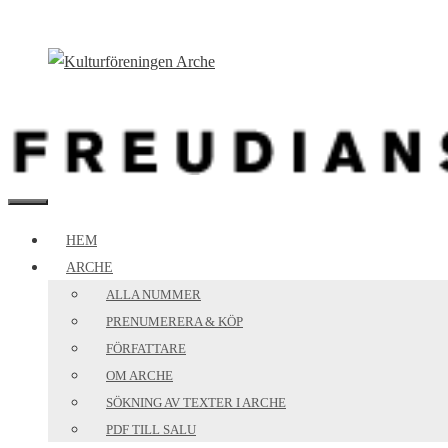
Hoppa
till
innehåll
MENY
HEM
ARCHE
ALLA NUMMER
PRENUMERERA & KÖP
FÖRFATTARE
OM ARCHE
SÖKNING AV TEXTER I ARCHE
PDF TILL SALU