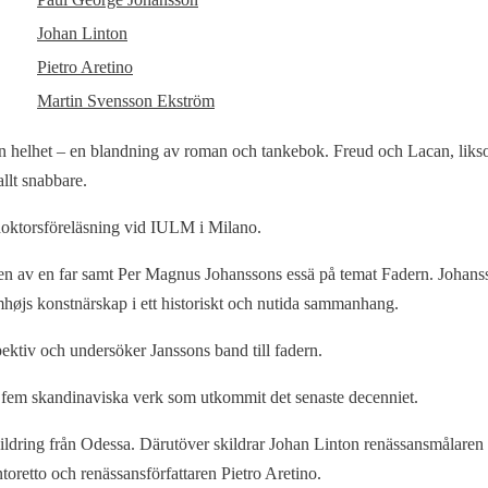
Johan Linton
Pietro Aretino
Martin Svensson Ekström
sin helhet – en blandning av roman och tankebok. Freud och Lacan, li
llt snabbare.
sdoktorsföreläsning vid IULM i Milano.
en av en far samt Per Magnus Johanssons essä på temat Fadern. Johanss
øjs konstnärskap i ett historiskt och nutida sammanhang.
pektiv och undersöker Janssons band till fadern.
 fem skandinaviska verk som utkommit det senaste decenniet.
ildring från Odessa. Därutöver skildrar Johan Linton renässansmålaren T
toretto och renässansförfattaren Pietro Aretino.