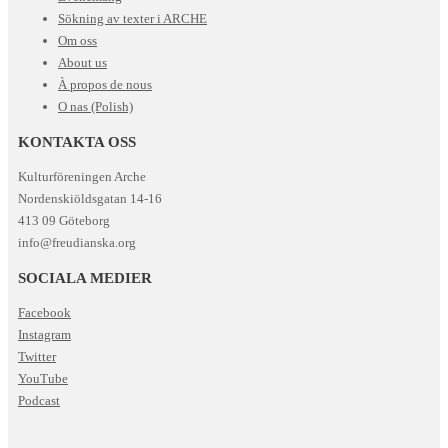
Sökning av texter i ARCHE
Om oss
About us
À propos de nous
O nas (Polish)
KONTAKTA OSS
Kulturföreningen Arche
Nordenskiöldsgatan 14-16
413 09 Göteborg
info@freudianska.org
SOCIALA MEDIER
Facebook
Instagram
Twitter
YouTube
Podcast