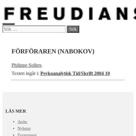
Hoppa
till
innehåll
MENY
Sök
efter:
FÖRFÖRAREN (NABOKOV)
Philippe Sollers
Texten ingår i:
Psykoanalytisk Tid/Skrift 2004 10
LÄS MER
Arche
Nyheter
Evenemang