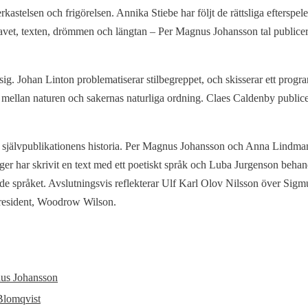
stelsen och frigörelsen. Annika Stiebe har följt de rättsliga efterspelen 
avet, texten, drömmen och längtan – Per Magnus Johansson tal publice
 sig. Johan Linton problematiserar stilbegreppet, och skisserar ett progra
n mellan naturen och sakernas naturliga ordning. Claes Caldenby public
h självpublikationens historia. Per Magnus Johansson och Anna Lindma
ger har skrivit en text med ett poetiskt språk och Luba Jurgenson behan
de språket. Avslutningsvis reflekterar Ulf Karl Olov Nilsson över Sig
president, Woodrow Wilson.
us Johansson
Blomqvist