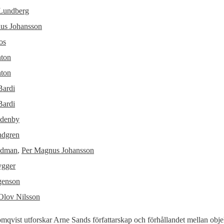
Lundberg
us Johansson
os
nton
nton
Bardi
Bardi
ldenby
ndgren
ndman
,
Per Magnus Johansson
ygger
genson
Olov Nilsson
mqvist utforskar Arne Sands författarskap och förhållandet mellan obje