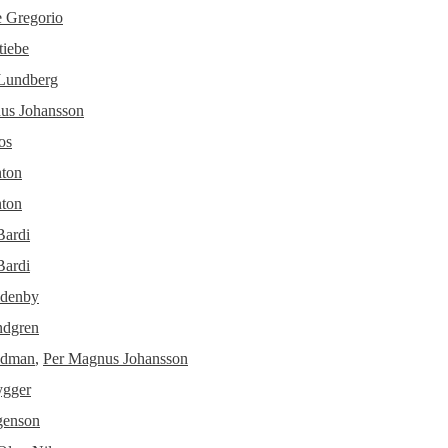
e Gregorio
tiebe
Lundberg
us Johansson
os
nton
nton
Bardi
Bardi
ldenby
ndgren
ndman
,
Per Magnus Johansson
ygger
genson