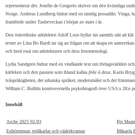
representerar det. Josefin de Gregorio skriver om den kvinnliga underka
Norge. Andreas Lundberg bidrar med en sinnlig prosadikt. Vinga, h
framförde under Taubeveckan i början av mars i år.
Den österrikiske arkitekten Adolf Loos hyllar sin samtids sätt att klä
texter av Lina Bo Bardi tar sig an frågan om att skapa en samverka
och bred essä om arkitekturen och dess fenomenologi.
Lydia Sandgren bidrar med en vindlande text om förlagsvärlden oc
kärleken och den passion som ibland kallas
folie à deux
. Karin Bryg
tvåspråkigheten, det arkaiska språket, modersmålet och det främman
William C. Bullitts kontroversiella psykobiografi över USA:s 28:e 
Innehåll
Arche 2025 92-93
Per Magn
Enhörningar, trollkarlar och väderkvarnar
Mikaela 