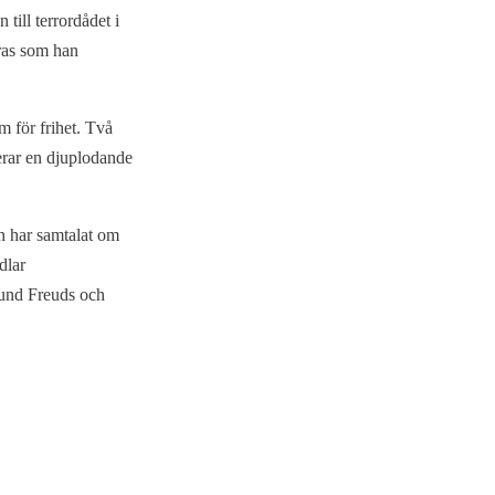
till terrordådet i
ras som han
m för frihet. Två
erar en djuplodande
n har samtalat om
dlar
mund Freuds och