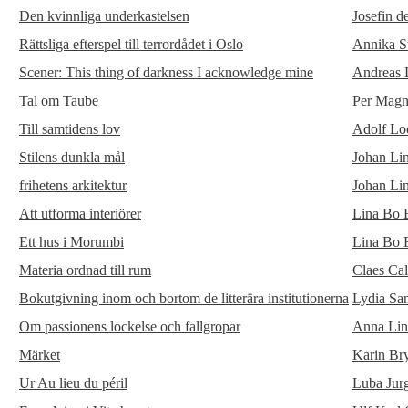
Den kvinnliga underkastelsen
Josefin d
Rättsliga efterspel till terrordådet i Oslo
Annika S
Scener: This thing of darkness I acknowledge mine
Andreas 
Tal om Taube
Per Magn
Till samtidens lov
Adolf Lo
Stilens dunkla mål
Johan Li
frihetens arkitektur
Johan Li
Att utforma interiörer
Lina Bo 
Ett hus i Morumbi
Lina Bo 
Materia ordnad till rum
Claes Ca
Bokutgivning inom och bortom de litterära institutionerna
Lydia Sa
Om passionens lockelse och fallgropar
Anna Li
Märket
Karin Br
Ur Au lieu du péril
Luba Jur