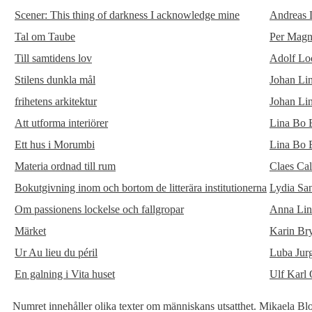
Scener: This thing of darkness I acknowledge mine
Andreas 
Tal om Taube
Per Magn
Till samtidens lov
Adolf Lo
Stilens dunkla mål
Johan Li
frihetens arkitektur
Johan Li
Att utforma interiörer
Lina Bo 
Ett hus i Morumbi
Lina Bo 
Materia ordnad till rum
Claes Ca
Bokutgivning inom och bortom de litterära institutionerna
Lydia Sa
Om passionens lockelse och fallgropar
Anna Li
Märket
Karin Br
Ur Au lieu du péril
Luba Jur
En galning i Vita huset
Ulf Karl 
Numret innehåller olika texter om människans utsatthet. Mikaela Blo