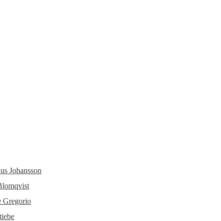
us Johansson
Blomqvist
e Gregorio
tiebe