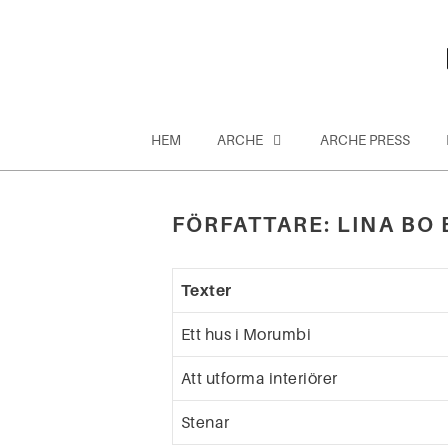
Hoppa
till
innehåll
HEM
ARCHE
ARCHE PRESS
FÖRFATTARE:
LINA BO 
Sök
efter:
Texter
Ett hus i Morumbi
Att utforma interiörer
Stenar