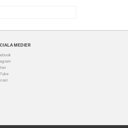
CIALA MEDIER
cebook
tagram
tter
uTube
cast