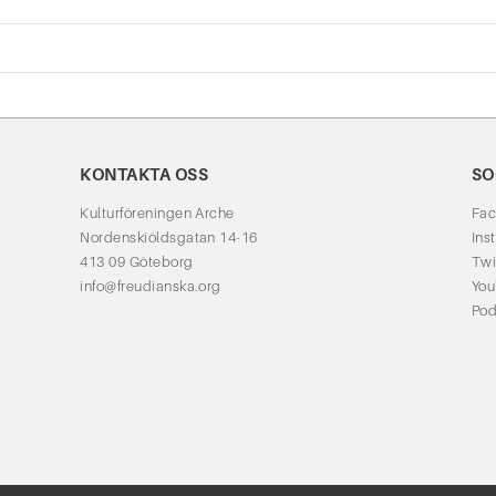
KONTAKTA OSS
SO
Kulturföreningen Arche
Fa
Nordenskiöldsgatan 14-16
Ins
413 09 Göteborg
Twi
info@freudianska.org
Yo
Pod