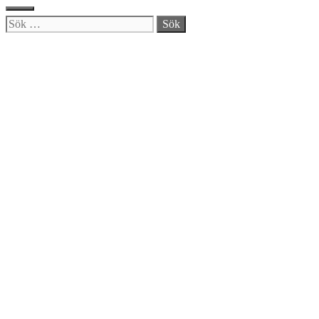
Stäng
Sök
efter: