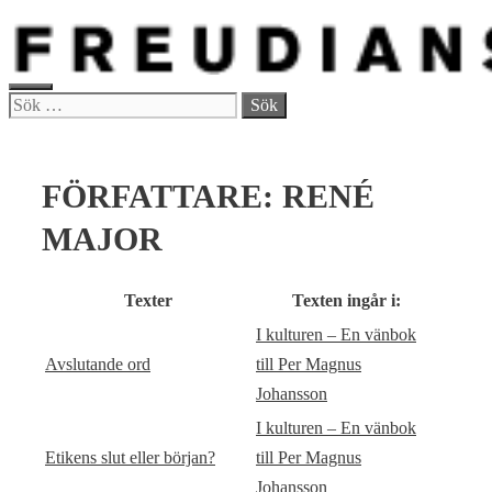
Hoppa
till
innehåll
MENY
Sök
efter:
FÖRFATTARE:
RENÉ
MAJOR
Texter
Texten ingår i:
I kulturen – En vänbok
Avslutande ord
till Per Magnus
Johansson
I kulturen – En vänbok
Etikens slut eller början?
till Per Magnus
Johansson