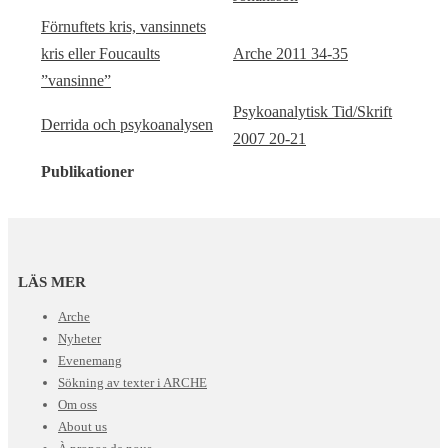
Förnuftets kris, vansinnets
kris eller Foucaults
Arche 2011 34-35
”vansinne”
Psykoanalytisk Tid/Skrift
Derrida och psykoanalysen
2007 20-21
Publikationer
LÄS MER
Arche
Nyheter
Evenemang
Sökning av texter i ARCHE
Om oss
About us