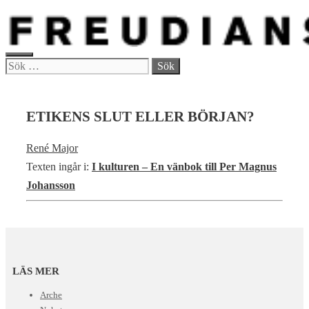
Hoppa
till
innehåll
MENY
Sök
efter:
ETIKENS SLUT ELLER BÖRJAN?
René Major
Texten ingår i:
I kulturen – En vänbok till Per Magnus
Johansson
LÄS MER
Arche