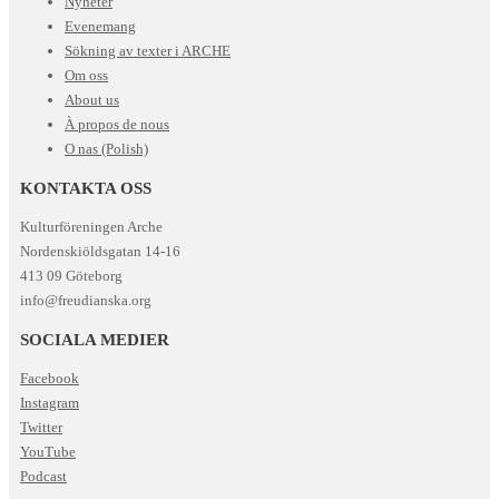
Nyheter
Evenemang
Sökning av texter i ARCHE
Om oss
About us
À propos de nous
O nas (Polish)
KONTAKTA OSS
Kulturföreningen Arche
Nordenskiöldsgatan 14-16
413 09 Göteborg
info@freudianska.org
SOCIALA MEDIER
Facebook
Instagram
Twitter
YouTube
Podcast