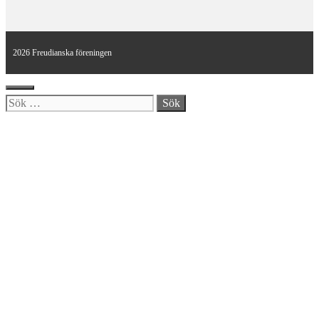
2026 Freudianska föreningen
Stäng
Sök
efter: