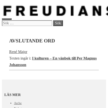
Hoppa
till
innehåll
MENY
Sök
efter:
AVSLUTANDE ORD
René Major
Texten ingår i:
I kulturen – En vänbok till Per Magnus
Johansson
LÄS MER
Arche