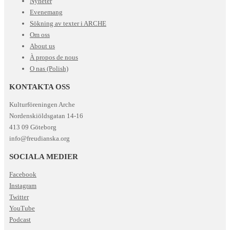
Nyheter
Evenemang
Sökning av texter i ARCHE
Om oss
About us
À propos de nous
O nas (Polish)
KONTAKTA OSS
Kulturföreningen Arche
Nordenskiöldsgatan 14-16
413 09 Göteborg
info@freudianska.org
SOCIALA MEDIER
Facebook
Instagram
Twitter
YouTube
Podcast