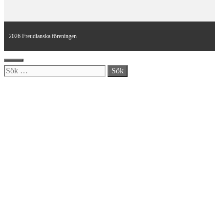
2026 Freudianska föreningen
Stäng
Sök
efter: