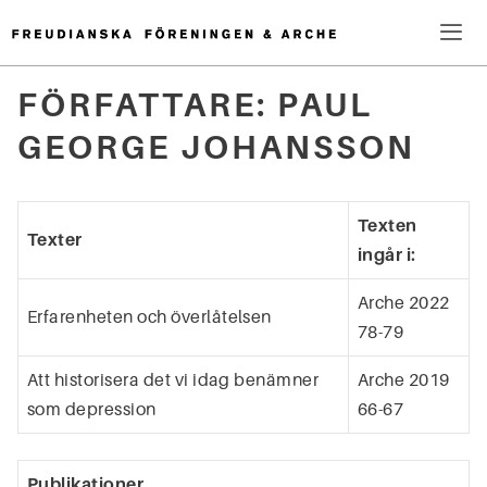
Hoppa
till
innehåll
Me
FÖRFATTARE:
PAUL
Sök
GEORGE JOHANSSON
efter:
Texten
Texter
ingår i:
Arche 2022
Erfarenheten och överlåtelsen
78-79
Att historisera det vi idag benämner
Arche 2019
som depression
66-67
Publikationer