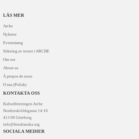
LÄS MER
Arche
Nyheter
Evenemang
Sökning av texter i ARCHE
Om oss
About us
À propos de nous
O nas (Polish)
KONTAKTA OSS
Kulturföreningen Arche
Nordenskiöldsgatan 14-16
413 09 Göteborg
info@freudianska.org
SOCIALA MEDIER