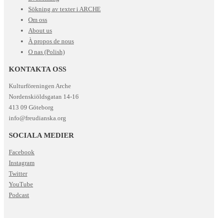
Sökning av texter i ARCHE
Om oss
About us
À propos de nous
O nas (Polish)
KONTAKTA OSS
Kulturföreningen Arche
Nordenskiöldsgatan 14-16
413 09 Göteborg
info@freudianska.org
SOCIALA MEDIER
Facebook
Instagram
Twitter
YouTube
Podcast