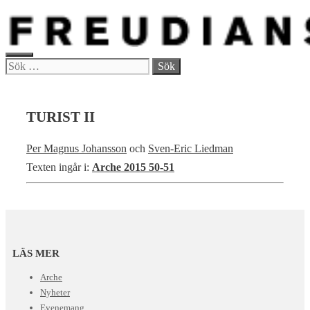
Hoppa
till
innehåll
MENY
Sök
efter:
TURIST II
Per Magnus Johansson
och
Sven-Eric Liedman
Texten ingår i:
Arche 2015 50-51
LÄS MER
Arche
Nyheter
Evenemang