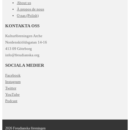
About us
À propos de nous
O nas (Polish)
KONTAKTA OSS
Kulturföreningen Arche
Nordenskiöldsgatan 14-16
413 09 Göteborg
info@freudianska.org
SOCIALA MEDIER
Facebook
Instagram
Twitter
YouTube
Podcast
2026 Freudianska föreningen