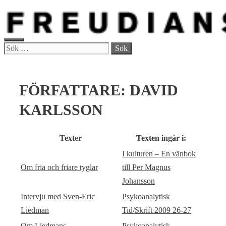
Hoppa
till
innehåll
MENY
Sök
efter:
FÖRFATTARE:
DAVID
KARLSSON
Texter
Texten ingår i:
I kulturen – En vänbok
Om fria och friare tyglar
till Per Magnus
Johansson
Intervju med Sven-Eric
Psykoanalytisk
Liedman
Tid/Skrift 2009 26-27
Om Liedmans
Psykoanalytisk