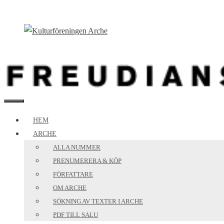
Hoppa
till
innehåll
MENY
HEM
ARCHE
ALLA NUMMER
PRENUMERERA & KÖP
FÖRFATTARE
OM ARCHE
SÖKNING AV TEXTER I ARCHE
PDF TILL SALU