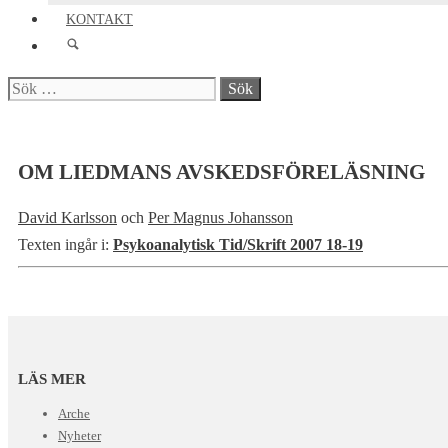
KONTAKT
Sök
efter:
OM LIEDMANS AVSKEDSFÖRELÄSNING
David Karlsson
och
Per Magnus Johansson
Texten ingår i:
Psykoanalytisk Tid/Skrift 2007 18-19
LÄS MER
Arche
Nyheter