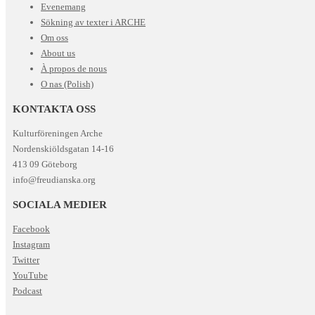
Evenemang
Sökning av texter i ARCHE
Om oss
About us
À propos de nous
O nas (Polish)
KONTAKTA OSS
Kulturföreningen Arche
Nordenskiöldsgatan 14-16
413 09 Göteborg
info@freudianska.org
SOCIALA MEDIER
Facebook
Instagram
Twitter
YouTube
Podcast