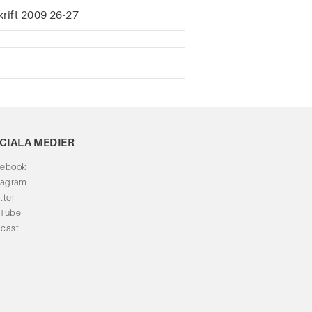
rift 2009 26-27
CIALA MEDIER
cebook
tagram
tter
uTube
cast