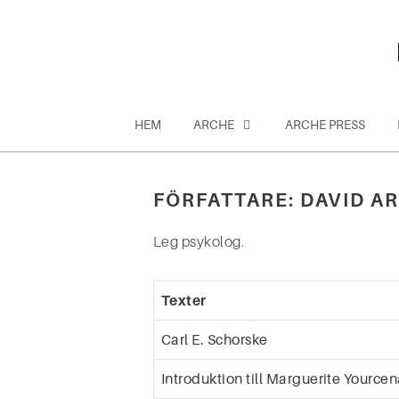
Hoppa
till
innehåll
HEM
ARCHE
ARCHE PRESS
FÖRFATTARE:
DAVID A
Sök
efter:
Leg psykolog.
Texter
Carl E. Schorske
Introduktion till Marguerite Yourcen