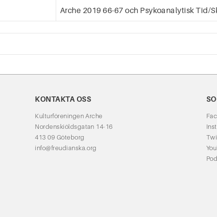
Arche 2019 66-67
och
Psykoanalytisk Tid/Sk
KONTAKTA OSS
SO
Kulturföreningen Arche
Fa
Nordenskiöldsgatan 14-16
Ins
413 09 Göteborg
Twi
info@freudianska.org
Yo
Pod