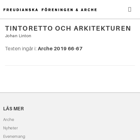
Hoppa
till
innehåll
Me
TINTORETTO OCH ARKITEKTUREN
Sök
Johan Linton
efter:
Texten ingår i:
Arche 2019 66-67
LÄS MER
Arche
Nyheter
Evenemang