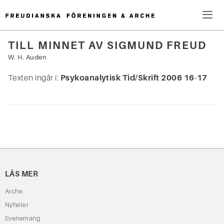
Hoppa
till
innehåll
Me
TILL MINNET AV SIGMUND FREUD
Sök
W. H. Auden
efter:
Texten ingår i:
Psykoanalytisk Tid/Skrift 2006 16-17
LÄS MER
Arche
Nyheter
Evenemang