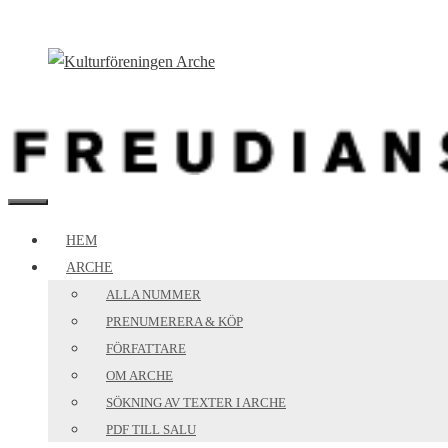
Hoppa
till
innehåll
MENY
HEM
ARCHE
ALLA NUMMER
PRENUMERERA & KÖP
FÖRFATTARE
OM ARCHE
SÖKNING AV TEXTER I ARCHE
PDF TILL SALU