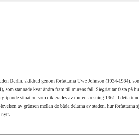
 staden Berlin, skildrad genom författarna Uwe Johnson (1934-1984),
 som stannade kvar ändra fram till murens fall. Siegrist tar fasta på hu
ergripande situation som dikterades av murens resning 1961. I detta inne
evelsen av gränsen mellan de båda delarna av staden, hur författarna sjä
 nytt.