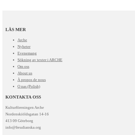
LÄS MER
Arche
Nyheter
Evenemang
Sökning av texter i ARCHE
Om oss
About us
À propos de nous
O nas (Polish)
KONTAKTA OSS
Kulturföreningen Arche
Nordenskiöldsgatan 14-16
413 09 Göteborg
info@freudianska.org