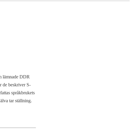
 som lämnade DDR
r de beskriver S-
fattas språkbrukets
lva tar ställning.