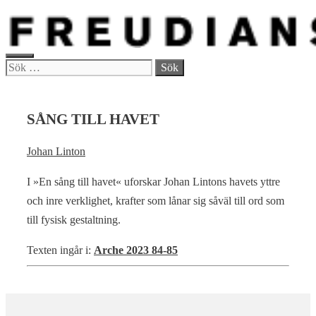
Hoppa
till
innehåll
MENY
Sök
efter:
SÅNG TILL HAVET
Johan Linton
I »En sång till havet« uforskar Johan Lintons havets yttre
och inre verklighet, krafter som lånar sig såväl till ord som
till fysisk gestaltning.
Texten ingår i:
Arche 2023 84-85