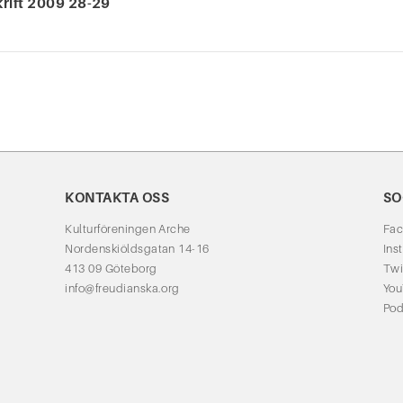
krift 2009 28-29
KONTAKTA OSS
SO
Kulturföreningen Arche
Fa
Nordenskiöldsgatan 14-16
Ins
413 09 Göteborg
Twi
info@freudianska.org
Yo
Pod