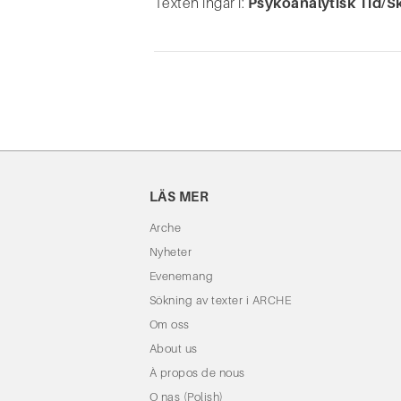
Texten ingår i:
Psykoanalytisk Tid/S
LÄS MER
Arche
Nyheter
Evenemang
Sökning av texter i ARCHE
Om oss
About us
À propos de nous
O nas (Polish)