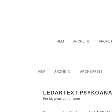
Hoppa
till
innehåll
HEM
ARCHE
ARCHE 
HEM
ARCHE
ARCHE PRESS
LEDARTEXT PSYKOANAL
Sök
Per Magnus Johansson
efter: