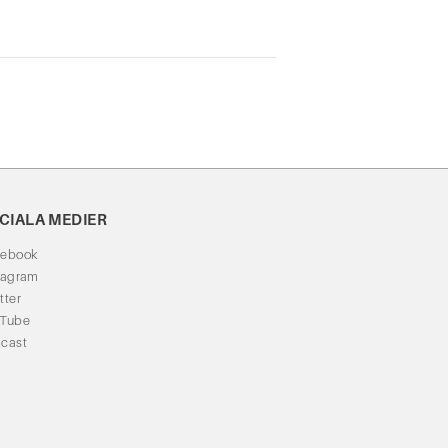
CIALA MEDIER
cebook
tagram
tter
uTube
cast