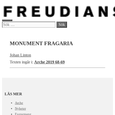
Hoppa
till
innehåll
MENY
Sök
efter:
MONUMENT FRAGARIA
Johan Linton
Texten ingår i:
Arche 2019 68-69
LÄS MER
Arche
Nyheter
Evenemang