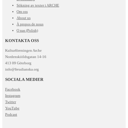
Sökning av texter i ARCHE
Om oss
About us
À propos de nous
O nas (Polish)
KONTAKTA OSS
Kulturföreningen Arche
Nordenskiöldsgatan 14-16
413 09 Göteborg
info@freudianska.org
SOCIALA MEDIER
Facebook
Instagram
Twitter
YouTube
Podcast