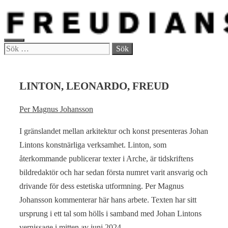
Hoppa
till
innehåll
MENY
Sök
efter:
LINTON, LEONARDO, FREUD
Per Magnus Johansson
I gränslandet mellan arkitektur och konst presenteras Johan
Lintons konstnärliga verksamhet. Linton, som
återkommande publicerar texter i Arche, är tidskriftens
bildredaktör och har sedan första numret varit ansvarig och
drivande för dess estetiska utformning. Per Magnus
Johansson kommenterar här hans arbete. Texten har sitt
ursprung i ett tal som hölls i samband med Johan Lintons
vernissage i mitten av juni 2024.