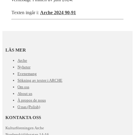
Texten ingår i:
Arche 2024 90-91
LÄS MER
Arche
Nyheter
Evenemang
Sökning av texter i ARCHE
Om oss
About us
À propos de nous
O nas (Polish)
KONTAKTA OSS
Kulturföreningen Arche
Nordenskiöldsgatan 14-16