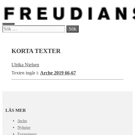
Hoppa
till
innehåll
MENY
Sök
efter:
KORTA TEXTER
Ulrika Nielsen
Texten ingår i:
Arche 2019 66-67
LÄS MER
Arche
Nyheter
Evenemang