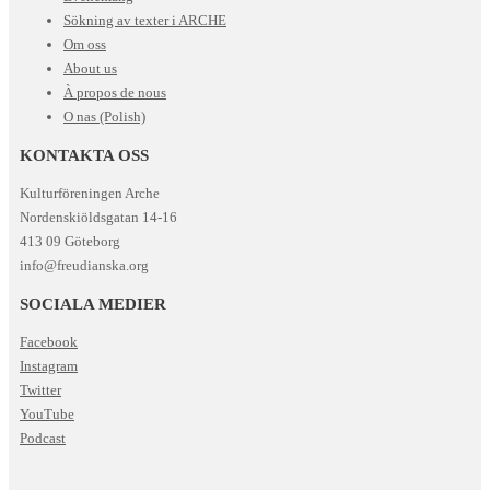
Sökning av texter i ARCHE
Om oss
About us
À propos de nous
O nas (Polish)
KONTAKTA OSS
Kulturföreningen Arche
Nordenskiöldsgatan 14-16
413 09 Göteborg
info@freudianska.org
SOCIALA MEDIER
Facebook
Instagram
Twitter
YouTube
Podcast