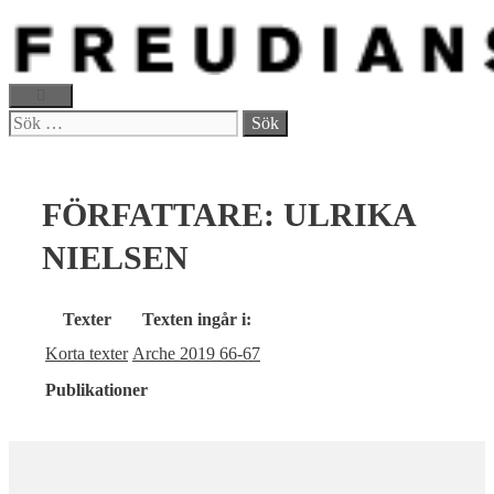
Hoppa
till
innehåll
MENY
Sök
efter:
FÖRFATTARE:
ULRIKA
NIELSEN
Texter
Texten ingår i:
Korta texter
Arche 2019 66-67
Publikationer