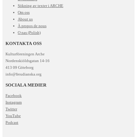
Sökning av texter i ARCHE
Om oss
About us
À propos de nous
O nas (Polish)
KONTAKTA OSS
Kulturföreningen Arche
Nordenskiöldsgatan 14-16
413 09 Göteborg
info@freudianska.org
SOCIALA MEDIER
Facebook
Instagram
Twitter
YouTube
Podcast