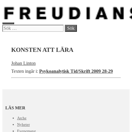
Hoppa
till
innehåll
MENY
Sök
efter:
KONSTEN ATT LÄRA
Johan Linton
Texten ingår i:
Psykoanalytisk Tid/Skrift 2009 28-29
LÄS MER
Arche
Nyheter
Evenemang