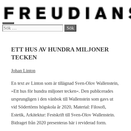
Hoppa
till
innehåll
MENY
Sök
efter:
ETT HUS AV HUNDRA MILJONER
TECKEN
Johan Linton
En text av Linton som är tillägnad Sven-Olov Wallenstein,
»Ett hus för hundra miljoner tecken«. Den publicerades
ursprungligen i den vänbok till Wallenstein som gavs ut
vid Södertörns högskola år 2020, Material: Filosofi,
Estetik, Arkitektur: Festskrift till Sven-Olov Wallenstein.
Bidraget från 2020 presenteras här i reviderad form.